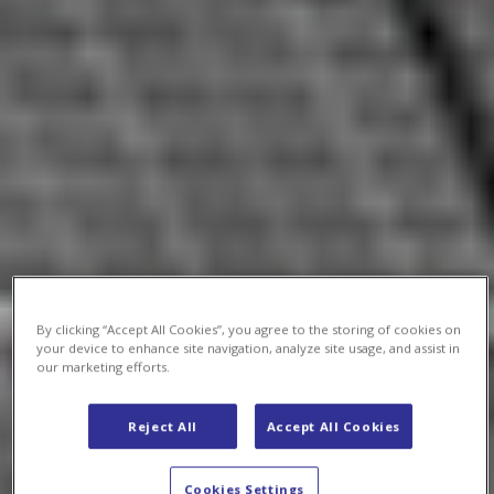
By clicking “Accept All Cookies”, you agree to the storing of cookies on
your device to enhance site navigation, analyze site usage, and assist in
our marketing efforts.
Reject All
Accept All Cookies
Cookies Settings