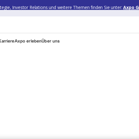
ategie, Investor Relations und weitere Themen finden Sie unter:
Axpo G
arriere
Axpo erleben
Über uns