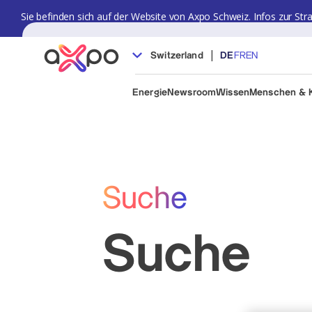
Sie befinden sich auf der Website von Axpo Schweiz. Infos zur Str
|
Switzerland
DE
FR
EN
Energie
Newsroom
Wissen
Menschen & K
Suche
Suche