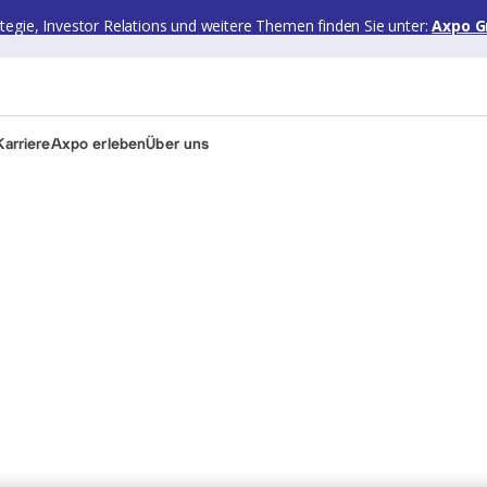
ategie, Investor Relations und weitere Themen finden Sie unter:
Axpo G
arriere
Axpo erleben
Über uns