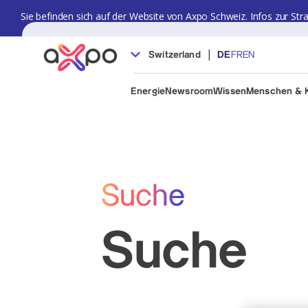
Sie befinden sich auf der Website von Axpo Schweiz. Infos zur Str
|
Switzerland
DE
FR
EN
Energie
Newsroom
Wissen
Menschen & K
Suche
Suche