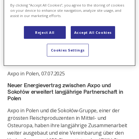
Strom aus den Solaranlagen von R.Power Group,
By clicking “Accept All Cookies”, you agree to the storing of cookies
on your device to enhance site navigation, analyze site usage, and
einem der am schnellsten wachsenden
assist in our marketing efforts.
Projektentwickler von Solaranlagen in Europa,
vermarkten.
Reject All
Accept All Cookies
Link
Cookies Settings
Axpo in Polen
,
07.07.2025
Neuer Energievertrag zwischen Axpo und
Sokołów erweitert langjährige Partnerschaft in
Polen
Axpo in Polen und die Sokołów-Gruppe, einer der
grössten Fleischproduzenten in Mittel- und
Osteuropa, haben ihre langjährige Zusammenarbeit
weiter ausgebaut und eine Vereinbarung über den