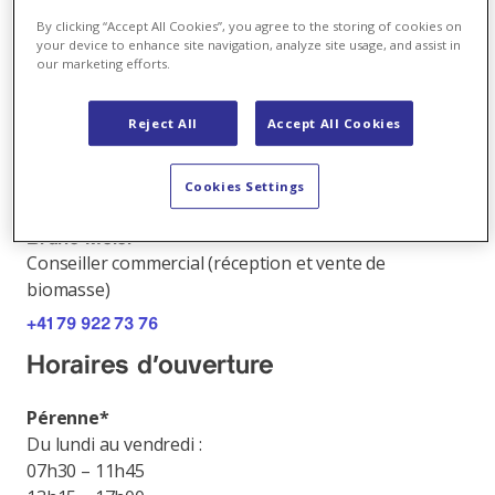
+41 32 365 36 46
By clicking “Accept All Cookies”, you agree to the storing of cookies on
Portstrasse 44b
your device to enhance site navigation, analyze site usage, and assist in
our marketing efforts.
2555 Brügg
Succursale de Berom AG
Reject All
Accept All Cookies
+41 32 422 05 55
Rue des Grands-Prés 14
Cookies Settings
2854 Bassecourt
Bruno Meier
Conseiller commercial (réception et vente de
biomasse)
+41 79 922 73 76
Horaires d’ouverture
Pérenne*
Du lundi au vendredi :
07h30 – 11h45