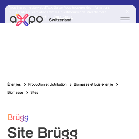
Vous êtes sur le site web d'Axpo Suisse. Vous trouverez des informations
sur la stratégie, les relations avec les investisseurs et d'autres thèmes à
l'adresse suivante (en anglais) :
Axpo Group
Switzerland
Chercher
Axpo Group
Énergies
Production et distribution
Biomasse et bois-énergie
Biomasse
Sites
Brügg
Site Brügg