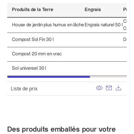
Produits de la Terre
Engrais
Produ
Cope
House de jardin plus humus en lâche
Engrais naturel 50 l
Copea
Compost Sol Fin 30 l
Décor
Compost 20 mm en vrac
Sol universel 30 l
View
Send ema
Dow
Liste de prix
Des produits emballés pour votre