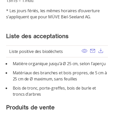
13h15 – 17h00.
* Les jours fériés, les mêmes horaires d’ouverture
s’appliquent que pour MÜVE Biel-Seeland AG.
Liste des acceptations
View
Send ema
Dow
Liste positive des biodéchets
Matière organique jusqu’à Ø 25 cm, selon l’aperçu
Matériaux des branches et bois propres, de 5 cm à
25 cm de Ø maximum, sans feuilles
Bois de tronc, porte-greffes, bois de burle et
troncs d’arbres
Produits de vente