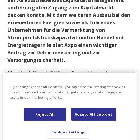
ein vorausschauendes Liquiditätsmanagement
und ihren guten Zugang zum Kapitalmarkt
decken konnte. Mit dem weiteren Ausbau bei den
erneuerbaren Energien sowie als führendes
Unternehmen für die Vermarktung von
Stromproduktionskapazität und im Handel mit
Energieträgern leistet Axpo einen wichtigen
Beitrag zur Dekarbonisierung und zur
Versorgungssicherheit.
Christoph Brand, CEO von Axpo
: «Das erste
Semester des Geschäftsjahres 2021/22 war in vielerlei
Hinsicht ausserordentlich. Dank der internationalen
By clicking “Accept All Cookies”, you agree to the storing of cookies
on your device to enhance site navigation, analyze site usage, and
Diversifikation unseres Geschäfts sowie den
assist in our marketing efforts.
herausragenden Fähigkeiten und dem grossen
Einsatz unserer Mitarbeitenden gelang es uns, in
Reject All
Accept All Cookies
diesem sehr anspruchsvollen Umfeld ein gutes
Ergebnis zu erzielen. Wir konnten auch die massiv
gestiegenen Sicherheitsleistungen für die
Cookies Settings