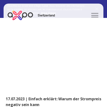
Vous êtes sur le site web d'Axpo Suisse. Vous trouverez des informations
sur la stratégie, les relations avec les investisseurs et d'autres thèmes à
l'adresse suivante (en anglais) :
Axpo Group
Switzerland
Chercher
Axpo Group
17.07.2023 | Einfach erklärt: Warum der Strompreis
negativ sein kann