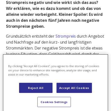
Strompreis negativ und wie wirkt sich das aus?
Wir erklären, wie es dazu kommt und ob das von
alleine wieder vorbeigeht. Kleiner Spoiler: Es wird
auch in den nächsten fünf Jahren noch negative
Strompreise geben.
Grundsätzlich entsteht der
Strompreis
durch Angebot
und Nachfrage auf den kurz- und langfristigen
Strommärkten. Der negative Strompreis ist die etwas
kuriose Situation, dass Geld bezahlt wird, damit der
Strom abgenommen wird. Das heisst: Eine Firma lässt
die Maschinen laufen mit flexiblem Tarif – sie
By clicking “Accept All Cookies”, you agree to the storing of cookies
on your device to enhance site navigation, analyze site usage, and
bekommen Geld dafür, dass sie den Strom brauchen,
assist in our marketing efforts.
wenn gerade zu viel eingespiesen wird.
Schweizer Unternehmen können profitieren
Reject All
Accept All Cookies
Das ist sozusagen wie eine extreme Variante des
Cookies Settings
Niedertarifs beim Endkunden. Und da sind wir bei
etwas Wichtigem: Da der Markt in der Schweiz nur