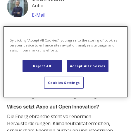
Autor
E-Mail
Alle Beiträge von Simon Weiher
Die Herausforderungen der Energiewende
By clicking “Accept All Cookies”, you agree to the storing of cookies
on your device to enhance site navigation, analyze site usage, and
erfordern innovative Lösungen – von
assist in our marketing efforts.
Klimaneutralität über erneuerbare Energien bis
hin zur Versorgungssicherheit. Axpo beschreitet
Reject All
Accept All Cookies
mit Open Innovation kollaborative Wege: Durch
Partnerschaften mit Start-ups, Universitäten und
Unternehmen entstehen neue Ansätze, die die
Cookies Settings
Transformation der Energiebranche
beschleunigen und nachhaltige Lösungen fördern.
Wieso setzt Axpo auf Open Innovation?
Die Energiebranche steht vor enormen
Herausforderungen: Klimaneutralität erreichen,
erneuerbare Energien ausbauen und integrieren,