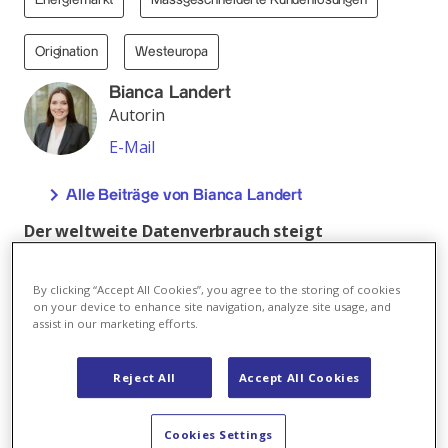
Energiemarkt
Massgeschneiderte Kundenlösungen
Origination
Westeuropa
Bianca Landert
Autorin
E-Mail
Alle Beiträge von Bianca Landert
Der weltweite Datenverbrauch steigt
exponentiell an, angetrieben durch die
zunehmende Verbreitung von künstlicher
By clicking “Accept All Cookies”, you agree to the storing of cookies
Intelligenz, GPU-as-a-Service (Siehe Infobox) und
on your device to enhance site navigation, analyze site usage, and
Cloud-Diensten für Unternehmen. Doch während
assist in our marketing efforts.
der KI-Boom anhält, stellt dieses rasante
Wachstum auch eine erhebliche Herausforderung
Reject All
Accept All Cookies
dar. Die Rechenzentren, die diese digitalen
Informationen speichern, verarbeiten und
Cookies Settings
verteilen, gehören zu den energieintensivsten