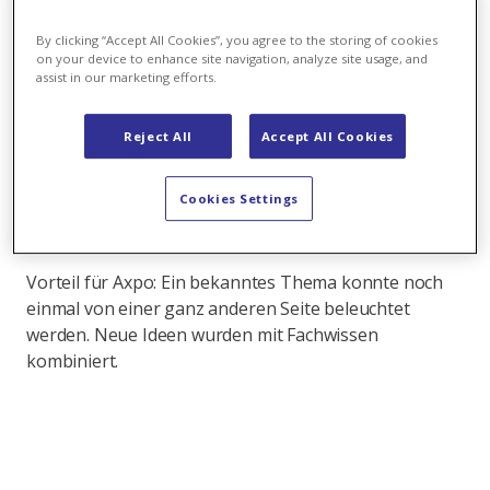
Im Rahmen der von der ETH organisierten InCube
Challenge hatte Axpo als Projektpartnerin die
By clicking “Accept All Cookies”, you agree to the storing of cookies
on your device to enhance site navigation, analyze site usage, and
Möglichkeit, für vier Tage gemeinsam mit Studenten
assist in our marketing efforts.
der ETH und des MIT an einer Aufgabenstellung zu
arbeiten.
Reject All
Accept All Cookies
Vorteil für die Studenten: Sie konnten verschiedene
Methoden zur Ideengenerierung bis hin zur
Cookies Settings
Umsetzung anwenden und hatten gleichzeitig den
direkten Kontakt zu Experten aus dem Business.
Vorteil für Axpo: Ein bekanntes Thema konnte noch
einmal von einer ganz anderen Seite beleuchtet
werden. Neue Ideen wurden mit Fachwissen
kombiniert.