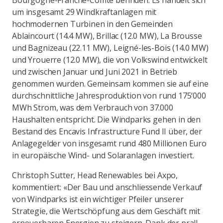
Bourgogne-Franche-Comté befinden. Es handelt sich
um insgesamt 29 Windkraftanlagen mit
hochmodernen Turbinen in den Gemeinden
Ablaincourt (14.4 MW), Brillac (12.0 MW), La Brousse
und Bagnizeau (22.11 MW), Leigné-les-Bois (14.0 MW)
und Yrouerre (12.0 MW), die von Volkswind entwickelt
und zwischen Januar und Juni 2021 in Betrieb
genommen wurden. Gemeinsam kommen sie auf eine
durchschnittliche Jahresproduktion von rund 175‘000
MWh Strom, was dem Verbrauch von 37.000
Haushalten entspricht. Die Windparks gehen in den
Bestand des Encavis Infrastructure Fund II über, der
Anlagegelder von insgesamt rund 480 Millionen Euro
in europäische Wind- und Solaranlagen investiert.
Christoph Sutter, Head Renewables bei Axpo,
kommentiert: «Der Bau und anschliessende Verkauf
von Windparks ist ein wichtiger Pfeiler unserer
Strategie, die Wertschöpfung aus dem Geschäft mit