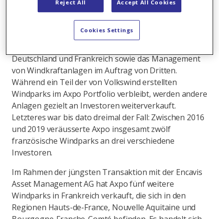
Seit der Übernahme von Volkswind im Jahr 2015 hat
Reject All
Accept All Cookies
sich Axpo unter den führenden Windenergie-
Entwicklern Europas etabliert. Das Kerngeschäft ihrer
Cookies Settings
Tochtergesellschaft umfasst die Planung,
Projektierung und den Bau von Windparks in
Deutschland und Frankreich sowie das Management
von Windkraftanlagen im Auftrag von Dritten.
Während ein Teil der von Volkswind erstellten
Windparks im Axpo Portfolio verbleibt, werden andere
Anlagen gezielt an Investoren weiterverkauft.
Letzteres war bis dato dreimal der Fall: Zwischen 2016
und 2019 veräusserte Axpo insgesamt zwölf
französische Windparks an drei verschiedene
Investoren.
Im Rahmen der jüngsten Transaktion mit der Encavis
Asset Management AG hat Axpo fünf weitere
Windparks in Frankreich verkauft, die sich in den
Regionen Hauts-de-France, Nouvelle Aquitaine und