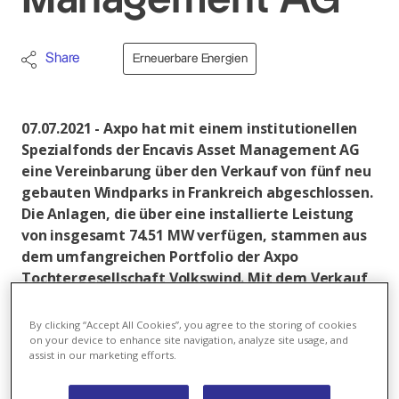
Management AG
Share
Erneuerbare Energien
07.07.2021 - Axpo hat mit einem institutionellen
Spezialfonds der Encavis Asset Management AG
eine Vereinbarung über den Verkauf von fünf neu
gebauten Windparks in Frankreich abgeschlossen.
Die Anlagen, die über eine installierte Leistung
von insgesamt 74.51 MW verfügen, stammen aus
dem umfangreichen Portfolio der Axpo
Tochtergesellschaft Volkswind. Mit dem Verkauf
setzt Axpo konsequent ihre Strategie um,
zusätzliche Erlöse im Bereich der Windenergie zu
By clicking “Accept All Cookies”, you agree to the storing of cookies
erwirtschaften. Über den Kaufpreis wurde
on your device to enhance site navigation, analyze site usage, and
assist in our marketing efforts.
Stillschweigen vereinbart.