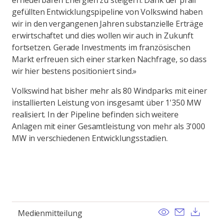
erneuerbaren Energien zu steigern. Dank der prall
gefüllten Entwicklungspipeline von Volkswind haben
wir in den vergangenen Jahren substanzielle Erträge
erwirtschaftet und dies wollen wir auch in Zukunft
fortsetzen. Gerade Investments im französischen
Markt erfreuen sich einer starken Nachfrage, so dass
wir hier bestens positioniert sind.»
Volkswind hat bisher mehr als 80 Windparks mit einer
installierten Leistung von insgesamt über 1'350 MW
realisiert. In der Pipeline befinden sich weitere
Anlagen mit einer Gesamtleistung von mehr als 3'000
MW in verschiedenen Entwicklungsstadien.
View
Send ema
Dow
Medienmitteilung