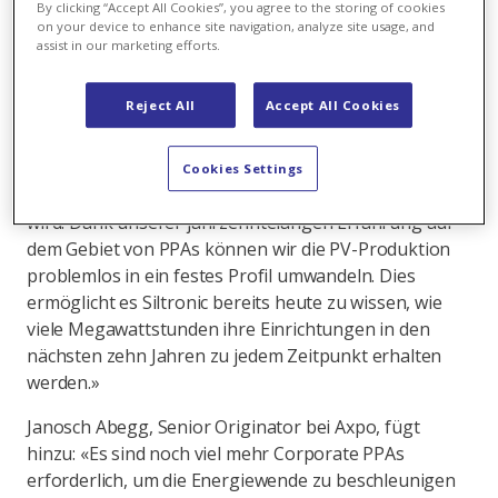
By clicking “Accept All Cookies”, you agree to the storing of cookies
Lieferbeginn ist 2024.
on your device to enhance site navigation, analyze site usage, and
assist in our marketing efforts.
Johannes Pretel, Managing Director von Axpo
Deutschland, sagt: «Wir freuen uns, mit Siltronic bei
Reject All
Accept All Cookies
diesem Projekt zusammenzuarbeiten, das ihnen
ermöglicht, ihre Nachhaltigkeitsziele zu erreichen,
während gleichzeitig der Bau zusätzlicher
Cookies Settings
Photovoltaikkapazitäten in Deutschland unterstützt
wird. Dank unserer jahrzehntelangen Erfahrung auf
dem Gebiet von PPAs können wir die PV-Produktion
problemlos in ein festes Profil umwandeln. Dies
ermöglicht es Siltronic bereits heute zu wissen, wie
viele Megawattstunden ihre Einrichtungen in den
nächsten zehn Jahren zu jedem Zeitpunkt erhalten
werden.»
Janosch Abegg, Senior Originator bei Axpo, fügt
hinzu: «Es sind noch viel mehr Corporate PPAs
erforderlich, um die Energiewende zu beschleunigen