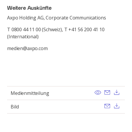
Weitere Auskünfte
Axpo Holding AG, Corporate Communications
T 0800 44 11 00 (Schweiz), T +41 56 200 41 10
(International)
medien@axpo.com
View
Send ema
Dow
Medienmitteilung
Send ema
Dow
Bild