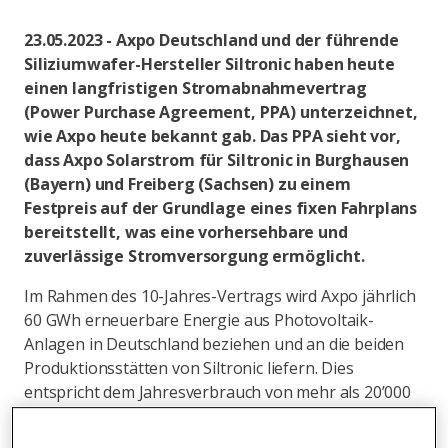
23.05.2023 - Axpo Deutschland und der führende
Siliziumwafer-Hersteller Siltronic haben heute
einen langfristigen Stromabnahmevertrag
(Power Purchase Agreement, PPA) unterzeichnet,
wie Axpo heute bekannt gab. Das PPA sieht vor,
dass Axpo Solarstrom für Siltronic in Burghausen
(Bayern) und Freiberg (Sachsen) zu einem
Festpreis auf der Grundlage eines fixen Fahrplans
bereitstellt, was eine vorhersehbare und
zuverlässige Stromversorgung ermöglicht.
Im Rahmen des 10-Jahres-Vertrags wird Axpo jährlich
60 GWh erneuerbare Energie aus Photovoltaik-
Anlagen in Deutschland beziehen und an die beiden
Produktionsstätten von Siltronic liefern. Dies
entspricht dem Jahresverbrauch von mehr als 20’000
Haushalten in Deutschland und einer Einsparung von
mehr als 25’000 Tonnen CO2-Emissionen jährlich.