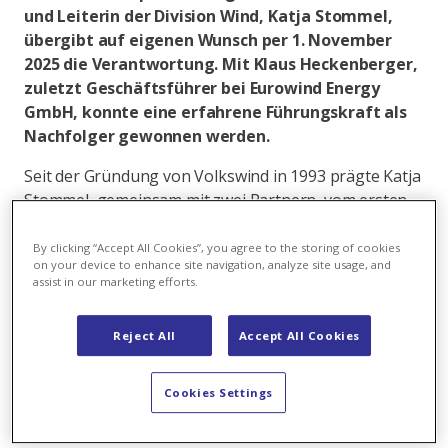
und Leiterin der Division Wind, Katja Stommel,
übergibt auf eigenen Wunsch per 1. November
2025 die Verantwortung. Mit Klaus Heckenberger,
zuletzt Geschäftsführer bei Eurowind Energy
GmbH, konnte eine erfahrene Führungskraft als
Nachfolger gewonnen werden.
Seit der Gründung von Volkswind in 1993 prägte Katja
Stommel, gemeinsam mit zwei Partnern, vom ersten
Tag an massgeblich die Entwicklung des
Unternehmens über drei Jahrzehnte. Volkswind zählte
By clicking “Accept All Cookies”, you agree to the storing of cookies
on your device to enhance site navigation, analyze site usage, and
damals zu den Pionieren der Windenergie in
assist in our marketing efforts.
Deutschland. Heute ist das Unternehmen Teil der
Axpo Gruppe und hat als führender
Reject All
Accept All Cookies
Windparkentwickler in Europa mit über 90 Windparks
bereits über 1,6 GW nachhaltigen Strom entwickelt.
Cookies Settings
Mit Klaus Heckenberger übernimmt eine
ausgewiesene Führungspersönlichkeit mit 15 Jahren