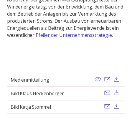
Windenergie tätig, von der Entwicklung, dem Bau und
dem Betrieb der Anlagen bis zur Vermarktung des
produzierten Stroms. Der Ausbau von erneuerbaren
Energiequellen als Beitrag zur Energiewende ist ein
wesentlicher
Pfeiler der Unternehmensstrategie
.
View
Send ema
Dow
Medienmitteilung
Send ema
Dow
Bild Klaus Heckenberger
Send ema
Dow
Bild Katja Stommel