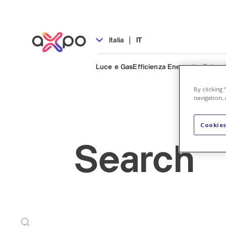
|
Italia
IT
Luce e Gas
Efficienza Energetica
Fotovo
By clicking
navigation, 
Cookies
Search