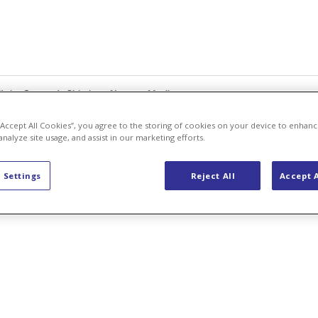
ltaico
Supporto
Chi siamo
News e Media
 “Accept All Cookies”, you agree to the storing of cookies on your device to enhanc
analyze site usage, and assist in our marketing efforts.
 Settings
Reject All
Accept A