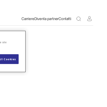
Toggle Search 
Carriere
Diventa partner
Contatti
e site
ll Cookies