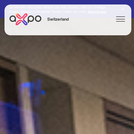
Sie befinden sich auf der Website von Axpo Schweiz. Infos zur Strategie,
Investor Relations und weitere Themen finden Sie unter:
Axpo Group
Switzerland
Search
Axpo Group