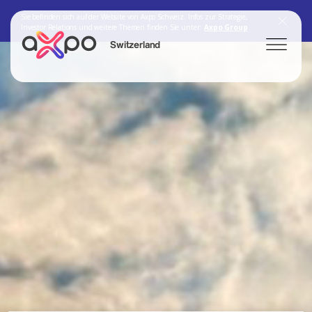
Sie befinden sich auf der Website von Axpo Schweiz. Infos zur Strategie,
Investor Relations und weitere Themen finden Sie unter:
Axpo Group
Switzerland
Search
Axpo Group