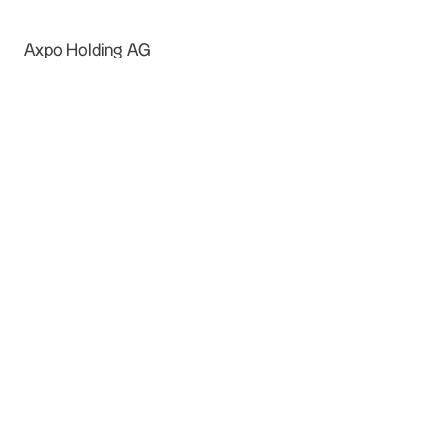
Axpo Holding AG
Parkstrasse 23
CH-5401 Baden
info@axpo.com
+41 56 200 31 11
Parkstrasse 23, 5401 Baden, Schweiz
Energie
Produktion & Verteilung
Energielösungen
Digitale Lösungen