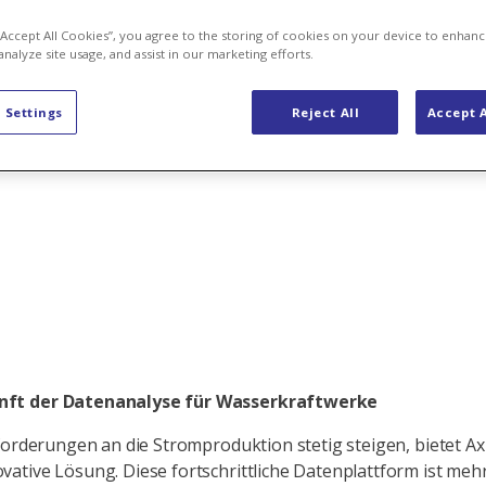
e
News Hydro Digital
 “Accept All Cookies”, you agree to the storing of cookies on your device to enhanc
analyze site usage, and assist in our marketing efforts.
ktionen bei 
 Settings
Reject All
Accept A
unft der Datenanalyse für Wasserkraftwerke
Anforderungen an die Stromproduktion stetig steigen, bietet A
vative Lösung. Diese fortschrittliche Datenplattform ist mehr