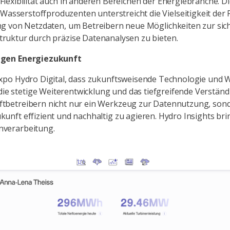
 Flexibilität auch in anderen Bereichen der Energiebranche. Di
sserstoffproduzenten unterstreicht die Vielseitigkeit der 
ung von Netzdaten, um Betreibern neue Möglichkeiten zur sic
truktur durch präzise Datenanalysen zu bieten.
tigen Energiezukunft
Axpo Hydro Digital, dass zukunftsweisende Technologie und W
 stetige Weiterentwicklung und das tiefgreifende Verständn
ftbetreibern nicht nur ein Werkzeug zur Datennutzung, sond
kunft effizient und nachhaltig zu agieren. Hydro Insights br
nverarbeitung.