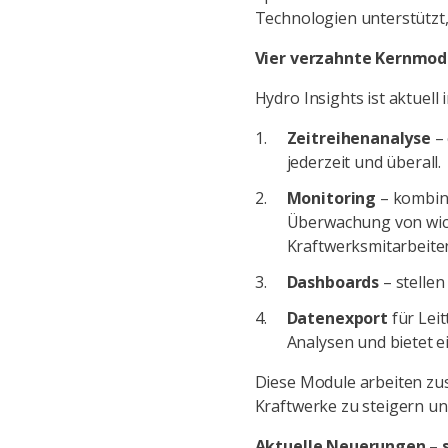
Technologien unterstützt,
Vier verzahnte Kernmod
Hydro Insights ist aktuell
Zeitreihenanalyse
–
jederzeit und überall.
Monitoring
– kombin
Überwachung von wicht
Kraftwerksmitarbeite
Dashboards
– stelle
Datenexport
für Lei
Analysen und bietet e
Diese Module arbeiten zus
Kraftwerke zu steigern und
Aktuelle Neuerungen – s