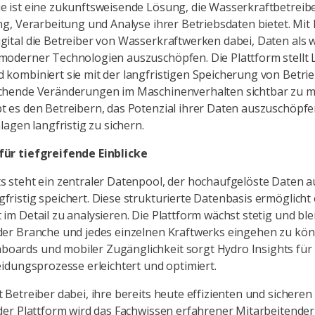
e ist eine zukunftsweisende Lösung, die Wasserkraftbetreibe
ng, Verarbeitung und Analyse ihrer Betriebsdaten bietet. Mit
gital die Betreiber von Wasserkraftwerken dabei, Daten als 
moderner Technologien auszuschöpfen. Die Plattform stellt L
 kombiniert sie mit der langfristigen Speicherung von Betri
ichende Veränderungen im Maschinenverhalten sichtbar zu m
 es den Betreibern, das Potenzial ihrer Daten auszuschöpfen,
lagen langfristig zu sichern.
für tiefgreifende Einblicke
s steht ein zentraler Datenpool, der hochaufgelöste Daten a
fristig speichert. Diese strukturierte Datenbasis ermöglicht
im Detail zu analysieren. Die Plattform wächst stetig und blei
der Branche und jedes einzelnen Kraftwerks eingehen zu kön
ards und mobiler Zugänglichkeit sorgt Hydro Insights für e
eidungsprozesse erleichtert und optimiert.
 Betreiber dabei, ihre bereits heute effizienten und sichere
 der Plattform wird das Fachwissen erfahrener Mitarbeitende