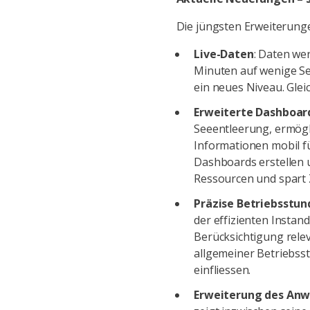
Die jüngsten Erweiterung
Live-Daten
: Daten we
Minuten auf wenige Se
ein neues Niveau. Glei
Erweiterte Dashboard
Seeentleerung, ermögl
Informationen mobil fü
Dashboards erstellen u
Ressourcen und spart Z
Präzise Betriebsstu
der effizienten Insta
Berücksichtigung rele
allgemeiner Betriebss
einfliessen.
Erweiterung des An