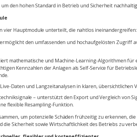
 um den hohen Standard in Betrieb und Sicherheit nachhaltig
ule
 in vier Hauptmodule unterteilt, die nahtlos ineinandergreifen:
 ermöglicht den umfassenden und hochaufgelösten Zugriff au
iert mathematische und Machine-Learning-Algorithmen für 
igen Kennzahlen der Anlagen als Self-Service für Betriebsl
nde.
n Live-Daten und Langzeitanalysen in klaren, übersichtlichen V
ttechniksignale – unterstützt den Export und Vergleich von Si
ine flexible Resampling-Funktion.
ammen, um potenzielle Schäden frühzeitig zu erkennen, die 
 die Sicherheit sowie Wirtschaftlichkeit des Betriebs zu verb
chneller, flexibler und kosteneffizienter