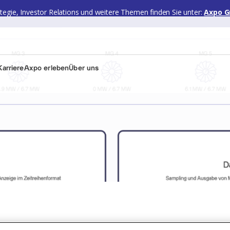
ategie, Investor Relations und weitere Themen finden Sie unter:
Axpo G
arriere
Axpo erleben
Über uns