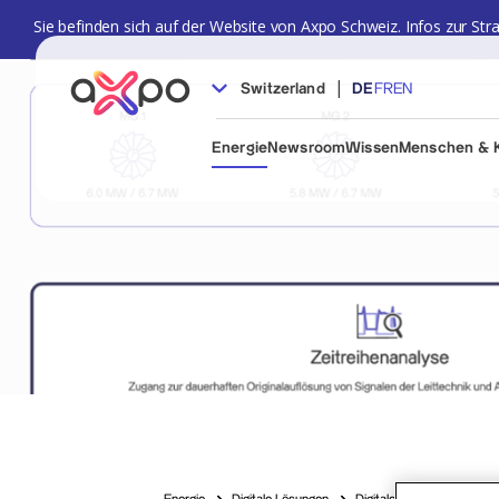
Sie befinden sich auf der Website von Axpo Schweiz. Infos zur Str
|
Switzerland
DE
FR
EN
Energie
Newsroom
Wissen
Menschen & K