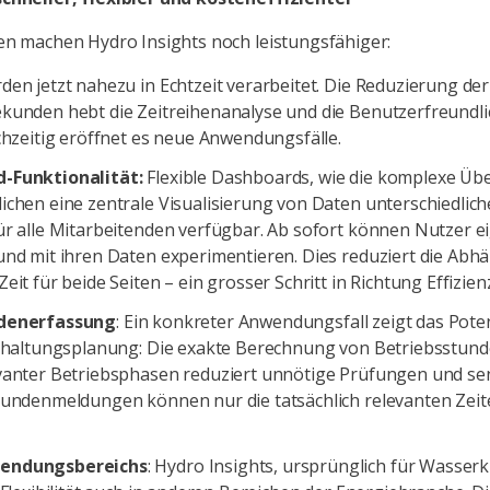
en machen Hydro Insights noch leistungsfähiger:
rden jetzt nahezu in Echtzeit verarbeitet. Die Reduzierung d
kunden hebt die Zeitreihenanalyse und die Benutzerfreundli
chzeitig eröffnet es neue Anwendungsfälle.
-Funktionalität:
Flexible Dashboards, wie die komplexe Üb
ichen eine zentrale Visualisierung von Daten unterschiedlic
r alle Mitarbeitenden verfügbar. Ab sofort können Nutzer ei
nd mit ihren Daten experimentieren. Dies reduziert die Abhä
eit für beide Seiten – ein grosser Schritt in Richtung Effizi
ndenerfassung
: Ein konkreter Anwendungsfall zeigt das Poten
ndhaltungsplanung: Die exakte Berechnung von Betriebsstun
vanter Betriebsphasen reduziert unnötige Prüfungen und senk
tundenmeldungen können nur die tatsächlich relevanten Zeit
wendungsbereichs
: Hydro Insights, ursprünglich für Wasserk