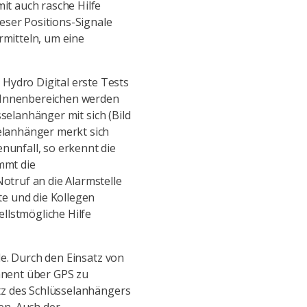
it auch rasche Hilfe
eser Positions-Signale
rmitteln, um eine
ydro Digital erste Tests
m Innenbereichen werden
sselanhänger mit sich (Bild
elanhänger merkt sich
unfall, so erkennt die
mmt die
truf an die Alarmstelle
te und die Kollegen
llstmögliche Hilfe
le. Durch den Einsatz von
anent über GPS zu
tz des Schlüsselanhängers