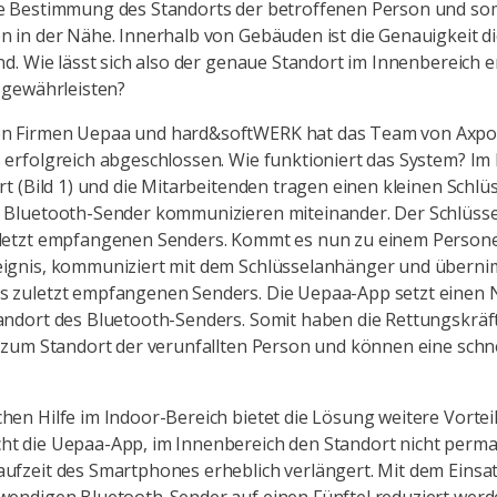
e Bestimmung des Standorts der betroffenen Person und som
n in der Nähe. Innerhalb von Gebäuden ist die Genauigkeit di
nd. Wie lässt sich also der genaue Standort im Innenbereich e
u gewährleisten?
n Firmen Uepaa und hard&softWERK hat das Team von Axpo H
 erfolgreich abgeschlossen. Wie funktioniert das System? I
rt (Bild 1) und die Mitarbeitenden tragen einen kleinen Schlü
d Bluetooth-Sender kommunizieren miteinander. Der Schlüss
uletzt empfangenen Senders. Kommt es nun zu einem Personen
eignis, kommuniziert mit dem Schlüsselanhänger und überni
 zuletzt empfangenen Senders. Die Uepaa-App setzt einen No
andort des Bluetooth-Senders. Somit haben die Rettungskräf
n zum Standort der verunfallten Person und können eine schne
hen Hilfe im Indoor-Bereich bietet die Lösung weitere Vortei
ht die Uepaa-App, im Innenbereich den Standort nicht perm
ufzeit des Smartphones erheblich verlängert. Mit dem Einsa