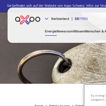
Sie befinden sich auf der Website von Axpo Schweiz. Infos zur Str
|
Switzerland
DE
FR
EN
Energie
Newsroom
Wissen
Menschen & K
By clicking
navigation, 