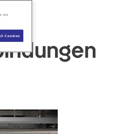
e site
ll Cookies
rbindungen