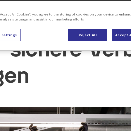
 “Accept All Cookies”, you agree to the storing of cookies on your device to enhanc
analyze site usage, and assist in our marketing efforts.
eur/in EFZ
 Settings
Reject All
Accept A
r sichere Ve
gen