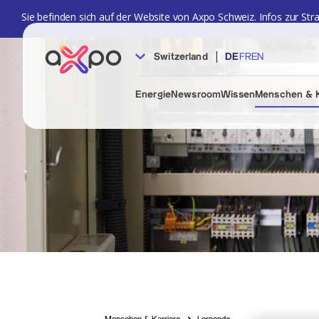
Sie befinden sich auf der Website von Axpo Schweiz. Infos zur Str
|
Switzerland
DE
FR
EN
Energie
Newsroom
Wissen
Menschen & K