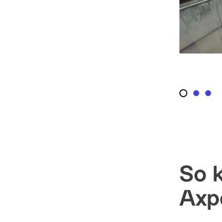
So k
Axp