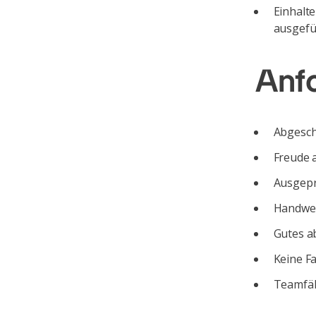
Einhalt
ausgefü
Anf
Abgesch
Freude 
Ausgepr
Handwer
Gutes a
Keine F
Teamfäh