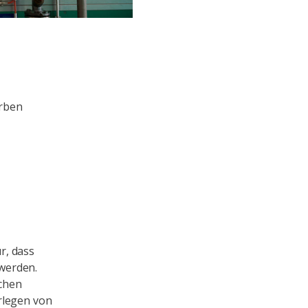
rben
ür, dass
 werden.
schen
rlegen von