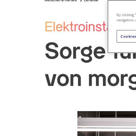
Menschen & Karriere
Lernende
By clicking
navigation, 
Elektroinstallat
Cookies
Sorge fü
von mor