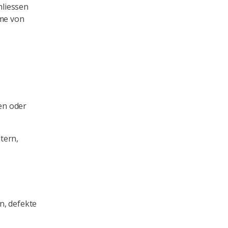
hliessen
hme von
en oder
tern,
n, defekte