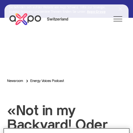
Sie befinden sich auf der Website von Axpo Schweiz. Infos zur Strategie,
Investor Relations und weitere Themen finden Sie unter:
Axpo Group
Switzerland
Search
Axpo Group
Newsroom
Energy Voices Podcast
«Not in my
Backyard! Oder