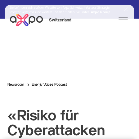
Sie befinden sich auf der Website von Axpo Schweiz. Infos zur Strategie,
Investor Relations und weitere Themen finden Sie unter:
Axpo Group
Switzerland
Search
Axpo Group
Newsroom
Energy Voices Podcast
«Risiko für
Cyberattacken