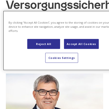
Versorgungssicherh
By clicking “Accept All Cookies”, you agree to the storing of cookies on you
device to enhance site navigation, analyze site usage, and assist in our mark
Podcast ganz einfach
efforts.
aufs Handy
Reject All
Accept All Cookies
Apple Podcasts
Cookies Settings
Spotify
YouTube