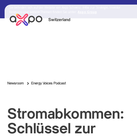
Sie befinden sich auf der Website von Axpo Schweiz. Infos zur Strategie, Investor
Relations und weitere Themen finden Sie unter:
Axpo Group
Switzerland
Search
Axpo Group
Newsroom
Energy Voices Podcast
Stromabkommen:
Schlüssel zur