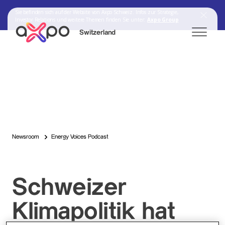
Sie befinden sich auf der Website von Axpo Schweiz. Infos zur Strategie,
Investor Relations und weitere Themen finden Sie unter:
Axpo Group
Switzerland
Search
Axpo Group
Newsroom
Energy Voices Podcast
Schweizer
Klimapolitik hat