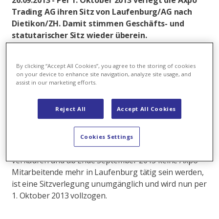
26.09.2013 - Per 1. Oktober 2013 verlegt die Axpo
Trading AG ihren Sitz von Laufenburg/AG nach
Dietikon/ZH. Damit stimmen Geschäfts- und
statutarischer Sitz wieder überein.
Die Vorläuferin der Axpo Trading AG, die
Elektrizitätsgesellschaft Laufenburg AG (EGL), war
By clicking “Accept All Cookies”, you agree to the storing of cookies
on your device to enhance site navigation, analyze site usage, and
traditionell im Fricktaler Bezirkshauptort angesiedelt.
assist in our marketing efforts.
Seit der Trennung des Netz- und des
Handelsgeschäfts der EGL im Jahr 2000 erfolgte die
Reject All
Accept All Cookies
Geschäftsführung der Firma aus Dietikon.
Überlegungen, den Sitz entsprechend zu verlegen,
gab es seit längerem. Da die heutige Axpo Trading AG
Cookies Settings
beabsichtigt, ihre Liegenschaft in Laufenburg zu
verkaufen und ab Ende September 2013 keine Axpo
Mitarbeitende mehr in Laufenburg tätig sein werden,
ist eine Sitzverlegung unumgänglich und wird nun per
1. Oktober 2013 vollzogen.