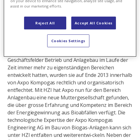
on your device to enhance site navigation, analyze site usage, and
assist in our marketing efforts.
Seit ihrer Gründung 1991 steht Kompogas für die
innovative Verwertung von Grüngut zur Energiege-
winnung. Axpo hat mit der stetigen Weiterentwicklung
Reject All
Accept All Cookies
der Kompogas-Technologie nach deren Über-nahme
im Jahr 2006 und dem Bau von über 70 Biogas-
Cookies Settings
Anlagen weltweit wesentlich zum Ausbau der
Technologie beigetragen. Da sich die beiden
Geschäftsfelder Betrieb und Anlagebau im Laufe der
Zeit immer mehr zu eigenständigen Bereichen
entwickelt hatten, wurden sie auf Ende 2013 innerhalb
von Axpo Kompogas rechtlich und organisatorisch
entflechtet. Mit HZI hat Axpo nun für den Bereich
Anlagenbau eine neue Muttergesellschaft gefunden,
die über grosse Erfahrung und Kompetenz im Bereich
der Energiegewinnung aus Bioabfällen verfügt. Die
technologische Expertise der Axpo Kompogas
Engineering AG im Bau von Biogas-Anlagen kann sich
unter HZI entfalten und weiterentwi-ckeln. Neben der