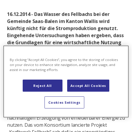
16.12.2014 - Das Wasser des Fellbachs bei der
Gemeinde Saas-Balen im Kanton Wallis wird
künftig nicht für die Stromproduktion genutzt.
Eingehende Untersuchungen haben ergeben, dass
die Grundlagen für eine wirtschaftliche Nutzung
des Fellbachs nicht gegeben sind. Das
Kraftwerksprojekt „Kraftwerk Fellbach“ wird
By clicking “Accept All Cookies”, you agree to the storing of cookies
deshalb nicht weiter verfolgt. Die Gemeinde Saas-
on your device to enhance site navigation, analyze site usage, and
assist in our marketing efforts.
Balen und die Kraftwerke Mattmark AG hatten
am 27. Mai 2014 ein Studienkonsortium
gegründet, um die Möglichkeit der
Reject All
Accept All Cookies
Wasserkraftnutzung am Fellbach zu untersuchen.
Cookies Settings
Geplant war, das Wasser des heute ungenutzten
Fellbachs in der Walliser Gemeinde Saas-Balen zur
nachhaltigen Erzeugung von erneuerbarer Energie zu
nutzen. Das vom Konsortium lancierte Projekt