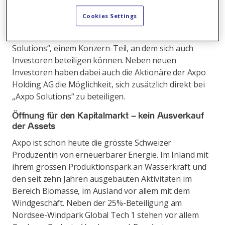
kann Axpo aber nicht im gewünschten Ausmass in die
neuen Geschäftsfelder investieren. Die
Cookies Settings
Wertschöpfung aus diesen Bereichen soll deshalb
jetzt konsequent ausgebaut werden – mit „Axpo
Solutions“, einem Konzern-Teil, an dem sich auch
Investoren beteiligen können. Neben neuen
Investoren haben dabei auch die Aktionäre der Axpo
Holding AG die Möglichkeit, sich zusätzlich direkt bei
„Axpo Solutions“ zu beteiligen.
Öffnung für den Kapitalmarkt – kein Ausverkauf
der Assets
Axpo ist schon heute die grösste Schweizer
Produzentin von erneuerbarer Energie. Im Inland mit
ihrem grossen Produktionspark an Wasserkraft und
den seit zehn Jahren ausgebauten Aktivitäten im
Bereich Biomasse, im Ausland vor allem mit dem
Windgeschäft. Neben der 25%-Beteiligung am
Nordsee-Windpark Global Tech 1 stehen vor allem