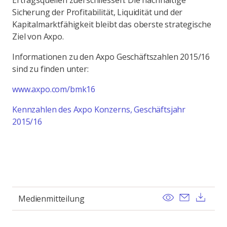
Ertragsquellen zuerschliessen. Die nachhaltige
Sicherung der Profitabilität, Liquidität und der
Kapitalmarktfähigkeit bleibt das oberste strategische
Ziel von Axpo.
Informationen zu den Axpo Geschäftszahlen 2015/16
sind zu finden unter:
www.axpo.com/bmk16
Kennzahlen des Axpo Konzerns, Geschäftsjahr
2015/16
View
Send ema
Dow
Medienmitteilung