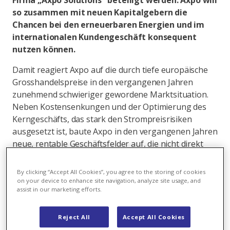
Firma „Axpo Solutions" beteiligt werden. Axpo will
so zusammen mit neuen Kapitalgebern die
Chancen bei den erneuerbaren Energien und im
internationalen Kundengeschäft konsequent
nutzen können.
Damit reagiert Axpo auf die durch tiefe europäische
Grosshandelspreise in den vergangenen Jahren
zunehmend schwieriger gewordene Marktsituation.
Neben Kostensenkungen und der Optimierung des
Kerngeschäfts, das stark den Strompreisrisiken
ausgesetzt ist, baute Axpo in den vergangenen Jahren
neue, rentable Geschäftsfelder auf, die nicht direkt
vom Grosshandelspreis für Strom abhängig sind. Im
Vordergrund stehen dabei das Geschäft mit
By clicking “Accept All Cookies”, you agree to the storing of cookies
geförderten erneuerbaren Energien und das
on your device to enhance site navigation, analyze site usage, and
assist in our marketing efforts.
internationale Geschäft mit massgeschneiderten
Kundenlösungen. Aufgrund der zurückgehenden
Cashflows in der konventionellen Stromproduktion
Reject All
Accept All Cookies