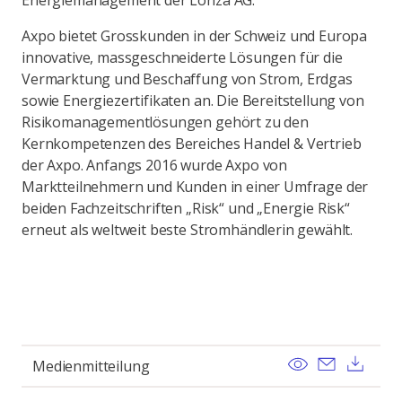
Energiemanagement der Lonza AG.
Axpo bietet Grosskunden in der Schweiz und Europa
innovative, massgeschneiderte Lösungen für die
Vermarktung und Beschaffung von Strom, Erdgas
sowie Energiezertifikaten an. Die Bereitstellung von
Risikomanagementlösungen gehört zu den
Kernkompetenzen des Bereiches Handel & Vertrieb
der Axpo. Anfangs 2016 wurde Axpo von
Marktteilnehmern und Kunden in einer Umfrage der
beiden Fachzeitschriften „Risk“ und „Energie Risk“
erneut als weltweit beste Stromhändlerin gewählt.
View
Send ema
Dow
Medienmitteilung