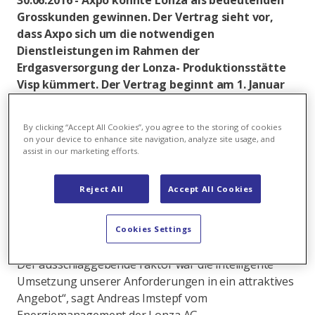
30.06.2016 - Axpo konnte Lonza als bedeutenden
Grosskunden gewinnen. Der Vertrag sieht vor,
dass Axpo sich um die notwendigen
Dienstleistungen im Rahmen der
Erdgasversorgung der Lonza- Produktionsstätte
Visp kümmert. Der Vertrag beginnt am 1. Januar
2017 und ist auf drei Jahre terminiert.
Lonza ist einer der bedeutendsten Gaskunden in der
By clicking “Accept All Cookies”, you agree to the storing of cookies
on your device to enhance site navigation, analyze site usage, and
Schweiz und eine weltweit führende Anbieterin von
assist in our marketing efforts.
Produkten für die Pharma-, Healthcare-, und Life-
Sciences-Industrie. In der Ausschreibung hat sich
Reject All
Accept All Cookies
Axpo gegen weitere zahlreiche in- und ausländische
Marktteilnehmer durchgesetzt. „Axpo konnte uns
während der Verhandlungen von ihrem grossen gas-
Cookies Settings
und energiewirtschaftlichen Knowhow überzeugen.
Der ausschlaggebende Faktor war die intelligente
Umsetzung unserer Anforderungen in ein attraktives
Angebot“, sagt Andreas Imstepf vom