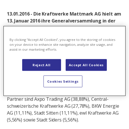
13.01.2016 - Die Kraftwerke Mattmark AG hielt am
13. Januar 2016 ihre Generalversammlung in der
Turnhalle Saas Almagell ab. Die
Generalversammlung genehmigte die
By clicking “Accept All Cookies”, you agree to the storing of cookies
Jahresrechnung 2014/15.
on your device to enhance site navigation, analyze site usage, and
assist in our marketing efforts.
Die Energieproduktion der Kraftwerksanlagen betrug
im Berichtsjahr 527,8 Mio. kWh gegenüber 619,9 Mio.
Reject All
Accept All Cookies
kWh im Vorjahr. Den Partnern standen 524,2 Mio.
kWh zur Verfügung, der zehnjährige Mittelwert
beträgt 647,4 Mio. kWh.
Cookies Settings
Die an der Kraftwerke Mattmark AG beteiligten
Partner sind Axpo Trading AG (38,88%), Central-
schweizerische Kraftwerke AG (27,78%), BKW Energie
AG (11,11%), Stadt Sitten (11,11%), ewl Kraftwerke AG
(5,56%) sowie Stadt Siders (5,56%).