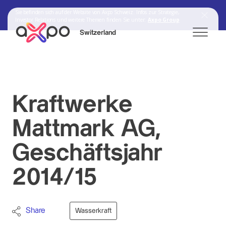
Sie befinden sich auf der Website von Axpo Schweiz. Infos zur Strategie,
Investor Relations und weitere Themen finden Sie unter:
Axpo Group
Switzerland
Search
Kraftwerke
Axpo Group
Mattmark AG,
Geschäftsjahr
2014/15
Share
Wasserkraft