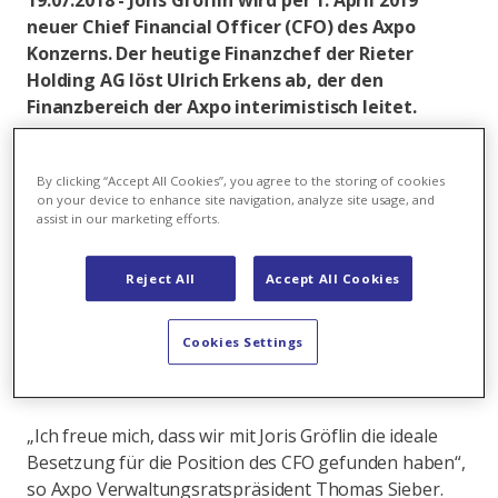
19.07.2018 - Joris Gröflin wird per 1. April 2019
neuer Chief Financial Officer (CFO) des Axpo
Konzerns. Der heutige Finanzchef der Rieter
Holding AG löst Ulrich Erkens ab, der den
Finanzbereich der Axpo interimistisch leitet.
Der Verwaltungsrat der Axpo Holding AG hat Joris
Gröflin (41), der seit 2011 als Finanzchef bei Rieter
By clicking “Accept All Cookies”, you agree to the storing of cookies
on your device to enhance site navigation, analyze site usage, and
tätig ist, zum CFO und Mitglied der Axpo
assist in our marketing efforts.
Konzernleitung gewählt. Joris Gröflin ist Schweizer
und niederländischer Staatsbürger und verfügt über
Reject All
Accept All Cookies
einen Abschluss in Betriebswirtschaftslehre mit
Spezialisierung auf Finanzen und Kapitalmärkte
(lic.oec. HSG) sowie einen CEMS Master für
Cookies Settings
internationales Management der Universitäten St.
Gallen und Rotterdam.
„Ich freue mich, dass wir mit Joris Gröflin die ideale
Besetzung für die Position des CFO gefunden haben“,
so Axpo Verwaltungsratspräsident Thomas Sieber.