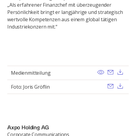
„Als erfahrener Finanzchef mit überzeugender
Persönlichkeit bringt er langjährige und strategisch
wertvolle Kompetenzen aus einem global tätigen
Industriekonzern mit.“
View
Send ema
Dow
Medienmitteilung
Send ema
Dow
Foto: Joris Gröflin
Axpo Holding AG
Corporate Communications