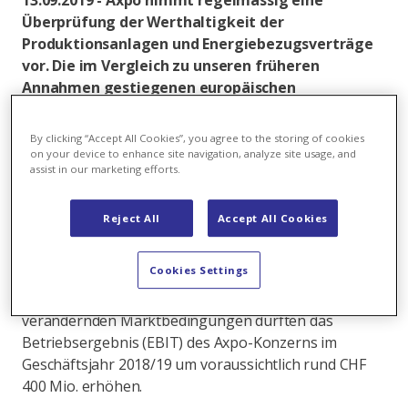
13.09.2019 - Axpo nimmt regelmässig eine
Überprüfung der Werthaltigkeit der
Produktionsanlagen und Energiebezugsverträge
vor. Die im Vergleich zu unseren früheren
Annahmen gestiegenen europäischen
Grosshandelspreise für Strom sowie die
entsprechenden Terminkontrakte für die
By clicking “Accept All Cookies”, you agree to the storing of cookies
kommenden drei Jahre deuten darauf hin, dass
on your device to enhance site navigation, analyze site usage, and
assist in our marketing efforts.
die Phase rekordtiefer Strompreise vorbei sein
dürfte.
Reject All
Accept All Cookies
Aus diesem Grund wird Axpo im Geschäftsjahr 2018/19
auf ihren Produktionsanlagen und Rückstellungen für
Cookies Settings
Energiebezugsverträge Wertaufholungen
vornehmen. Diese Anpassungen an die sich
verändernden Marktbedingungen dürften das
Betriebsergebnis (EBIT) des Axpo-Konzerns im
Geschäftsjahr 2018/19 um voraussichtlich rund CHF
400 Mio. erhöhen.