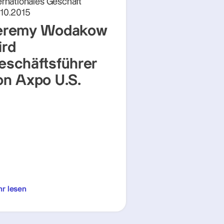
ernationales Geschäft
.10.2015
eremy Wodakow
ird
eschäftsführer
on Axpo U.S.
r lesen