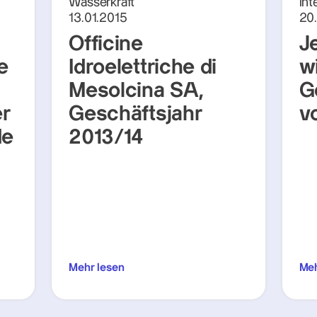
Wasserkraft
Int
13.01.2015
20
Officine
J
e
Idroelettriche di
w
Mesolcina SA,
G
r
Geschäftsjahr
v
de
2013/14
Mehr lesen
Meh