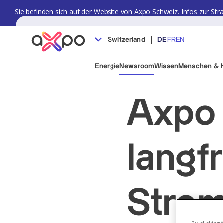
Sie befinden sich auf der Website von Axpo Schweiz. Infos zur Str
|
Switzerland
DE
FR
EN
Energie
Newsroom
Wissen
Menschen & K
Axpo 
langfr
Stro
By clicking