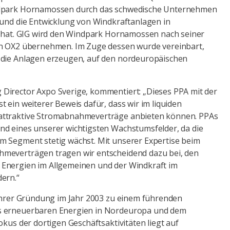
ndpark Hornamossen durch das schwedische Unternehmen
 und die Entwicklung von Windkraftanlagen in
t hat. GIG wird den Windpark Hornamossen nach seiner
on OX2 übernehmen. Im Zuge dessen wurde vereinbart,
 die Anlagen erzeugen, auf den nordeuropäischen
Director Axpo Sverige, kommentiert: „Dieses PPA mit der
 ein weiterer Beweis dafür, dass wir im liquiden
attraktive Stromabnahmeverträge anbieten können. PPAs
nd eines unserer wichtigsten Wachstumsfelder, da die
m Segment stetig wächst. Mit unserer Expertise beim
meverträgen tragen wir entscheidend dazu bei, den
Energien im Allgemeinen und der Windkraft im
ern.“
 ihrer Gründung im Jahr 2003 zu einem führenden
s erneuerbaren Energien in Nordeuropa und dem
okus der dortigen Geschäftsaktivitäten liegt auf