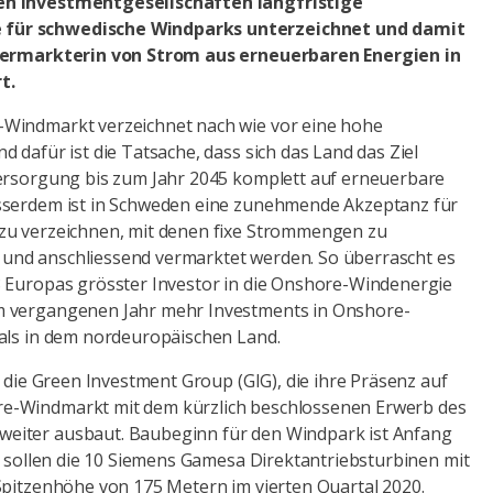
en Investmentgesellschaften langfristige
für schwedische Windparks unterzeichnet und damit
 Vermarkterin von Strom aus erneuerbaren Energien in
t.
Windmarkt verzeichnet nach wie vor eine hohe
 dafür ist die Tatsache, dass sich das Land das Ziel
versorgung bis zum Jahr 2045 komplett auf erneuerbare
sserdem ist in Schweden eine zunehmende Akzeptanz für
zu verzeichnen, mit denen fixe Strommengen zu
nd anschliessend vermarktet werden. So überrascht es
8 Europas grösster Investor in die Onshore-Windenergie
m vergangenen Jahr mehr Investments in Onshore-
als in dem nordeuropäischen Land.
t die Green Investment Group (GIG), die ihre Präsenz auf
e-Windmarkt mit dem kürzlich beschlossenen Erwerb des
iter ausbaut. Baubeginn für den Windpark ist Anfang
en sollen die 10 Siemens Gamesa Direktantriebsturbinen mit
Spitzenhöhe von 175 Metern im vierten Quartal 2020.