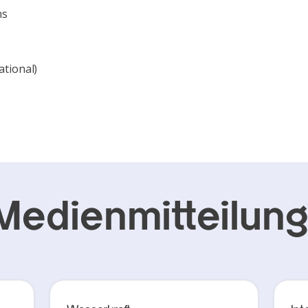
ns
ational)
Medienmitteilun