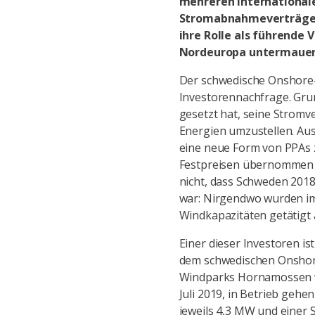
mehreren international
Stromabnahmeverträge 
ihre Rolle als führende
Nordeuropa untermauer
Der schwedische Onshore-
Investorennachfrage. Grund
gesetzt hat, seine Strom
Energien umzustellen. Au
eine neue Form von PPAs 
Festpreisen übernommen u
nicht, dass Schweden 201
war: Nirgendwo wurden i
Windkapazitäten getätigt 
Einer dieser Investoren is
dem schwedischen Onshor
Windparks Hornamossen we
Juli 2019, in Betrieb geh
jeweils 4,3 MW und einer 