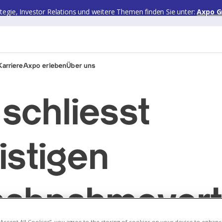
ategie, Investor Relations und weitere Themen finden Sie unter:
Axpo G
arriere
Axpo erleben
Über uns
schliesst
istigen
mabnahmevert
 “Accept All Cookies”, you agree to the storing of cookies on your device to enhanc