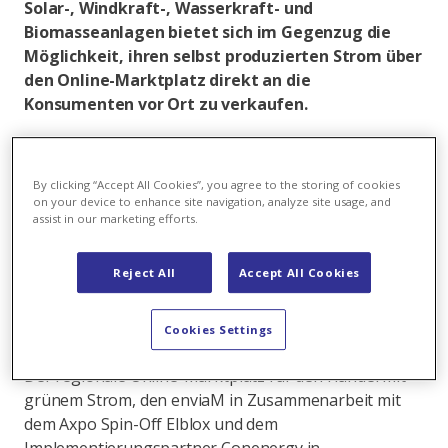
Solar-, Windkraft-, Wasserkraft- und
Biomasseanlagen bietet sich im Gegenzug die
Möglichkeit, ihren selbst produzierten Strom über
den Online-Marktplatz direkt an die
Konsumenten vor Ort zu verkaufen.
Da in Deutschland ab dem Jahr 2021 die finanzielle
Förderung für zahlreiche Erneuerbare-Energien-
By clicking “Accept All Cookies”, you agree to the storing of cookies
Anlagen ausläuft, sehen sich private Produzenten,
on your device to enhance site navigation, analyze site usage, and
gewerbliche Erzeuger und
assist in our marketing efforts.
Projektentwicklungsgesellschaften mit der
Notwendigkeit konfrontiert, Abnehmer für den in
Reject All
Accept All Cookies
ihren Anlagen produzierten Strom zu finden, um sich
auch nach dem Wegfall der Subventionen langfristig
Cookies Settings
Einnahmequellen zu sichern.
Der regionale Online-Marktplatz für den Handel mit
grünem Strom, den enviaM in Zusammenarbeit mit
dem Axpo Spin-Off Elblox und dem