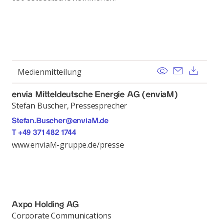
View
Send ema
Dow
Medienmitteilung
envia Mitteldeutsche Energie AG (enviaM)
Stefan Buscher, Pressesprecher
Stefan.Buscher@enviaM.de
T +49 371 482 1744
www.enviaM-gruppe.de/presse
Axpo Holding AG
Corporate Communications