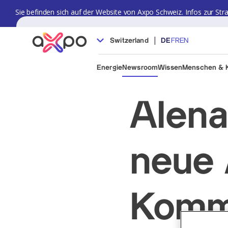
Sie befinden sich auf der Website von Axpo Schweiz. Infos zur Str
|
Switzerland
DE
FR
EN
Energie
Newsroom
Wissen
Menschen & K
Alena
neue
Kommu