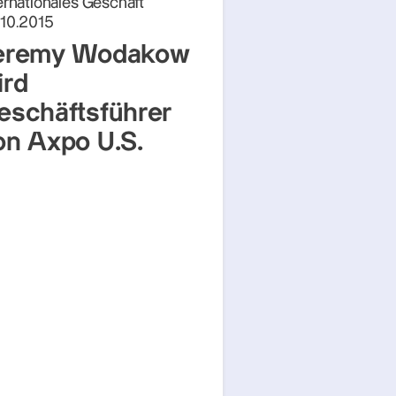
ernationales Geschäft
.10.2015
eremy Wodakow
ird
eschäftsführer
on Axpo U.S.