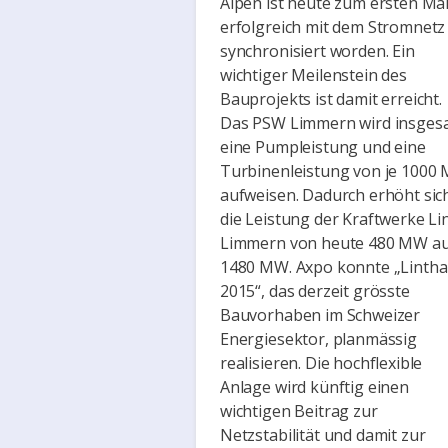
Alpen ist heute zum ersten Ma
erfolgreich mit dem Stromnetz
synchronisiert worden. Ein
wichtiger Meilenstein des
Bauprojekts ist damit erreicht.
Das PSW Limmern wird insges
eine Pumpleistung und eine
Turbinenleistung von je 1000
aufweisen. Dadurch erhöht sic
die Leistung der Kraftwerke Li
Limmern von heute 480 MW a
1480 MW. Axpo konnte „Lintha
2015“, das derzeit grösste
Bauvorhaben im Schweizer
Energiesektor, planmässig
realisieren. Die hochflexible
Anlage wird künftig einen
wichtigen Beitrag zur
Netzstabilität und damit zur