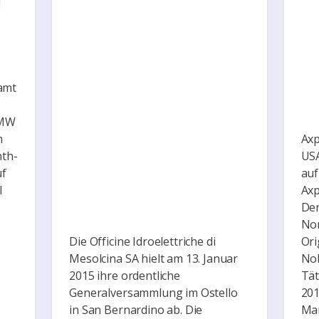
l
amt
 MW
h
Axp
nth-
US
uf
auf
l
Axp
Der
Nor
Die Officine Idroelettriche di
Ori
Mesolcina SA hielt am 13. Januar
Nob
2015 ihre ordentliche
Tät
Generalversammlung im Ostello
201
in San Bernardino ab. Die
Mar