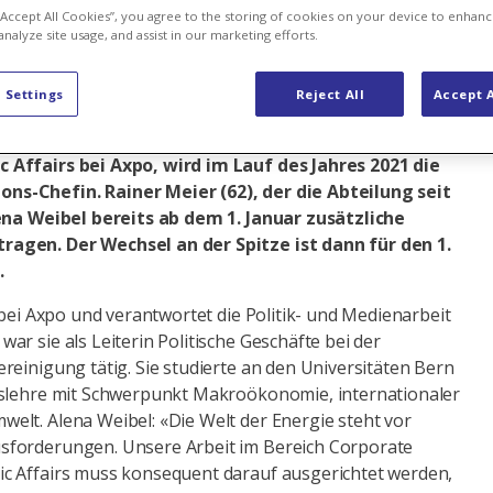
 “Accept All Cookies”, you agree to the storing of cookies on your device to enhanc
analyze site usage, and assist in our marketing efforts.
en
 Settings
Reject All
Accept A
33), bisher Stellvertreterin des Leiters Corporate
Affairs bei Axpo, wird im Lauf des Jahres 2021 die
s-Chefin. Rainer Meier (62), der die Abteilung seit
lena Weibel bereits ab dem 1. Januar zusätzliche
agen. Der Wechsel an der Spitze ist dann für den 1.
.
 bei Axpo und verantwortet die Politik- und Medienarbeit
r sie als Leiterin Politische Geschäfte bei der
reinigung tätig. Sie studierte an den Universitäten Bern
tslehre mit Schwerpunkt Makroökonomie, internationaler
lt. Alena Weibel: «Die Welt der Energie steht vor
forderungen. Unsere Arbeit im Bereich Corporate
c Affairs muss konsequent darauf ausgerichtet werden,