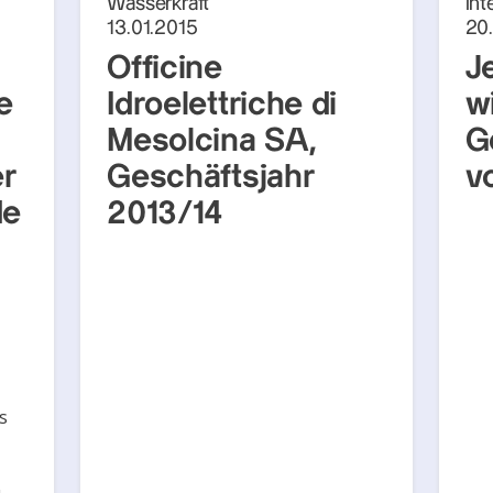
Wasserkraft
Int
13.01.2015
20
Officine
J
e
Idroelettriche di
w
Mesolcina SA,
G
r
Geschäftsjahr
v
de
2013/14
s