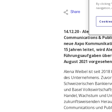
By clicking
navigation, 
Share
Unternehm
Cookies
14.12.20 - Alena Weibel (
Communications & Public 
neue Axpo Kommunikation
15 Jahren leitet, wird A
Führungsaufgaben übertr
August 2021 vorgesehen
Alena Weibel ist seit 2018
des Unternehmens. Zuvor wa
Schweizerischen Bankierve
und Basel Volkswirtschaf
Handel, Wachstum und Umwe
zukunftsweisenden Heraus
Communications und Publi