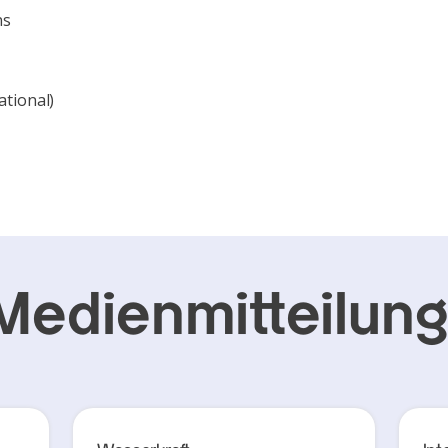
ns
ational)
Medienmitteilun