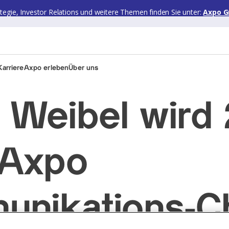
ategie, Investor Relations und weitere Themen finden Sie unter:
Axpo G
arriere
Axpo erleben
Über uns
 Weibel wird
 Axpo
nikations-Ch