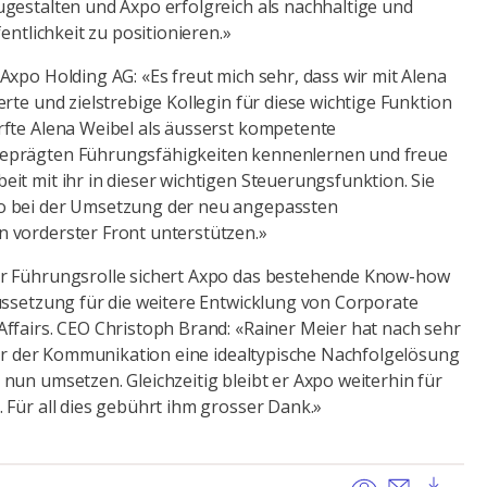
gestalten und Axpo erfolgreich als nachhaltige und
entlichkeit zu positionieren.»
Axpo Holding AG: «Es freut mich sehr, dass wir mit Alena
rte und zielstrebige Kollegin für diese wichtige Funktion
fte Alena Weibel als äusserst kompetente
eprägten Führungsfähigkeiten kennenlernen und freue
it mit ihr in dieser wichtigen Steuerungsfunktion. Sie
o bei der Umsetzung der neu angepassten
 vorderster Front unterstützen.»
r Führungsrolle sichert Axpo das bestehende Know-how
ussetzung für die weitere Entwicklung von Corporate
ffairs. CEO Christoph Brand: «Rainer Meier hat nach sehr
iter der Kommunikation eine idealtypische Nachfolgelösung
nun umsetzen. Gleichzeitig bleibt er Axpo weiterhin für
 Für all dies gebührt ihm grosser Dank.»
View
Send ema
Dow