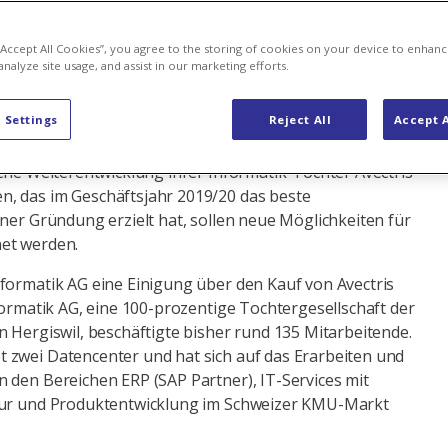
vectris, eine Tochtergesellschaft von Axpo, EKZ und
 “Accept All Cookies”, you agree to the storing of cookies on your device to enhanc
ntümerin: Die GIA Informatik AG mit Sitz in Oftringen
analyze site usage, and assist in our marketing efforts.
Schweizer KMU-Markt spezialisierte Informatik-
.
 Settings
Reject All
Accept A
 in den vergangenen Monaten verschiedene strategische
iche Weiterentwicklung ihrer Informatik-Tochter Avectris
, das im Geschäftsjahr 2019/20 das beste
iner Gründung erzielt hat, sollen neue Möglichkeiten für
et werden.
formatik AG eine Einigung über den Kauf von Avectris
formatik AG, eine 100-prozentige Tochtergesellschaft der
n Hergiswil, beschäftigte bisher rund 135 Mitarbeitende.
 zwei Datencenter und hat sich auf das Erarbeiten und
 den Bereichen ERP (SAP Partner), IT-Services mit
tur und Produktentwicklung im Schweizer KMU-Markt