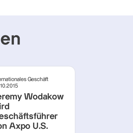
gen
ernationales Geschäft
.10.2015
eremy Wodakow
ird
eschäftsführer
on Axpo U.S.