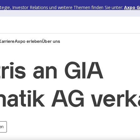
ategie, Investor Relations und weitere Themen finden Sie unter:
Axpo G
arriere
Axpo erleben
Über uns
ris an GIA
matik AG verk
en