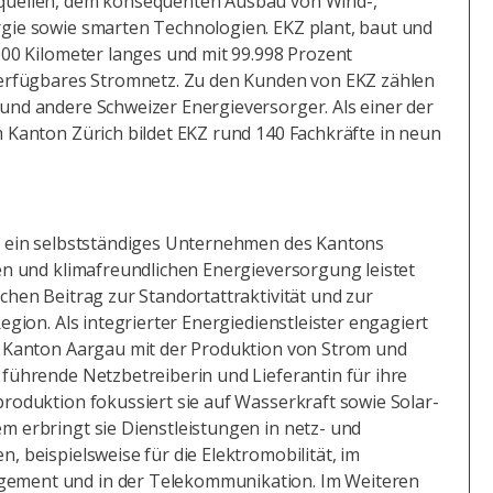
quellen, dem konsequenten Ausbau von Wind-,
gie sowie smarten Technologien. EKZ plant, baut und
000 Kilometer langes und mit 99.998 Prozent
verfügbares Stromnetz. Zu den Kunden von EKZ zählen
und andere Schweizer Energieversorger. Als einer der
 Kanton Zürich bildet EKZ rund 140 Fachkräfte in neun
t ein selbstständiges Unternehmen des Kantons
en und klimafreundlichen Energieversorgung leistet
chen Beitrag zur Standortattraktivität und zur
egion. Als integrierter Energiedienstleister engagiert
m Kanton Aargau mit der Produktion von Strom und
führende Netzbetreiberin und Lieferantin für ihre
roduktion fokussiert sie auf Wasserkraft sowie Solar-
 erbringt sie Dienstleistungen in netz- und
, beispielsweise für die Elektromobilität, im
ment und in der Telekommunikation. Im Weiteren