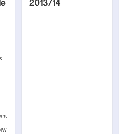
de
2013/14
s
l
amt
 MW