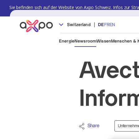
Sie befinden sich auf der Website von Axpo Schweiz. Infos zur Str
|
Switzerland
DE
FR
EN
Energie
Newsroom
Wissen
Menschen & K
Avect
Infor
Share
Unternehm