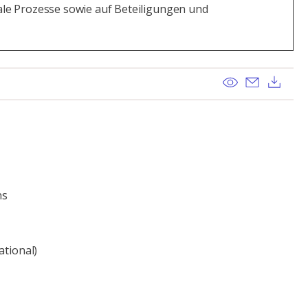
tale Prozesse sowie auf Beteiligungen und
View
Send ema
Dow
ns
ational)