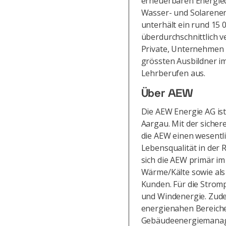
erneuerbaren Energie
Wasser- und Solarener
unterhält ein rund 15 
überdurchschnittlich 
Private, Unternehmen 
grössten Ausbildner im
Lehrberufen aus.
Über AEW
Die AEW Energie AG is
Aargau. Mit der sicher
die AEW einen wesentli
Lebensqualität in der R
sich die AEW primär i
Wärme/Kälte sowie als 
Kunden. Für die Stromp
und Windenergie. Zudem
energienahen Bereichen
Gebäudeenergiemanage