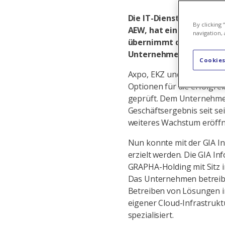
Die IT-Dienstleisterin A
By clicking
AEW, hat eine neue Eige
navigation, 
übernimmt das auf den 
Unternehmen per sofort
Cookies
Axpo, EKZ und AEW haben
Optionen für die erfolgre
geprüft. Dem Unternehmen
Geschäftsergebnis seit se
weiteres Wachstum eröffn
Nun konnte mit der GIA In
erzielt werden. Die GIA In
GRAPHA-Holding mit Sitz i
Das Unternehmen betreibt
Betreiben von Lösungen in
eigener Cloud-Infrastruk
spezialisiert.