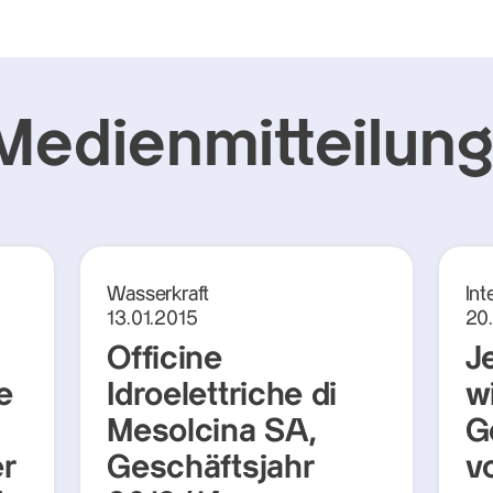
Medienmitteilun
Wasserkraft
Int
13.01.2015
20
Officine
J
e
Idroelettriche di
w
Mesolcina SA,
G
r
Geschäftsjahr
v