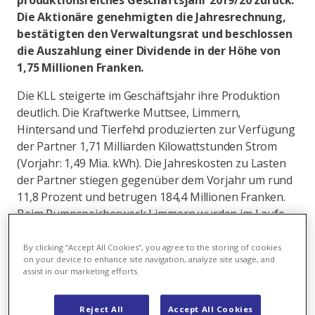
produktionsreiches Geschäftsjahr 2019/20 zurück.
Die Aktionäre genehmigten die Jahresrechnung,
bestätigten den Verwaltungsrat und beschlossen
die Auszahlung einer Dividende in der Höhe von
1,75 Millionen Franken.
Die KLL steigerte im Geschäftsjahr ihre Produktion
deutlich. Die Kraftwerke Muttsee, Limmern,
Hintersand und Tierfehd produzierten zur Verfügung
der Partner 1,71 Milliarden Kilowattstunden Strom
(Vorjahr: 1,49 Mia. kWh). Die Jahreskosten zu Lasten
der Partner stiegen gegenüber dem Vorjahr um rund
11,8 Prozent und betrugen 184,4 Millionen Franken.
Beim Pumpspeicherwerk Limmern wurden im Laufe
des Berichtsjahres verschiedene Garantiearbeiten
ausgeführt.
By clicking “Accept All Cookies”, you agree to the storing of cookies
on your device to enhance site navigation, analyze site usage, and
assist in our marketing efforts.
Weniger Besucher aufgrund Pandemie
Im Berichtsjahr besichtigten rund 3200 Personen das
Reject All
Accept All Cookies
Pumpspeicherwerk Limmern. Das ist im Vergleich zum