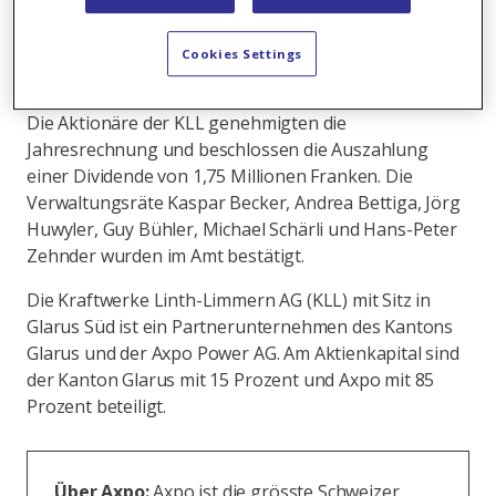
Vorjahr nur rund die Hälfte. Die Besucherführungen
wurden aufgrund der Corona-Pandemie zwischen
Cookies Settings
März und Juni eingestellt.
Die Aktionäre der KLL genehmigten die
Jahresrechnung und beschlossen die Auszahlung
einer Dividende von 1,75 Millionen Franken. Die
Verwaltungsräte Kaspar Becker, Andrea Bettiga, Jörg
Huwyler, Guy Bühler, Michael Schärli und Hans-Peter
Zehnder wurden im Amt bestätigt.
Die Kraftwerke Linth-Limmern AG (KLL) mit Sitz in
Glarus Süd ist ein Partnerunternehmen des Kantons
Glarus und der Axpo Power AG. Am Aktienkapital sind
der Kanton Glarus mit 15 Prozent und Axpo mit 85
Prozent beteiligt.
Über Axpo:
Axpo ist die grösste Schweizer