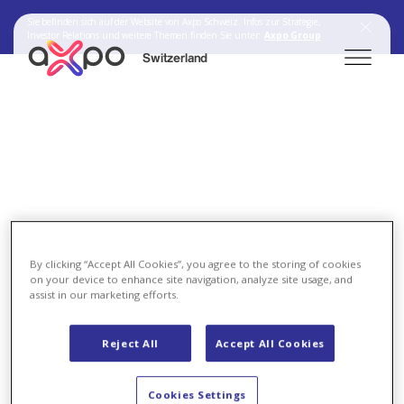
Sie befinden sich auf der Website von Axpo Schweiz. Infos zur Strategie,
Investor Relations und weitere Themen finden Sie unter:
Axpo Group
Switzerland
Search
Axpo Group
Newsroom
Medienmitteilungen
By clicking “Accept All Cookies”, you agree to the storing of cookies
on your device to enhance site navigation, analyze site usage, and
assist in our marketing efforts.
2025
Reject All
Accept All Cookies
Cookies Settings