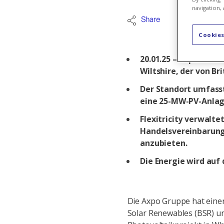
navigation, 
Share
Erneuerbar
Cookies
20.01.25 – Axpo kauf
Wiltshire, der von Br
Der Standort umfass
eine 25-MW-PV-Anlag
Flexitricity verwalt
Handelsvereinbarung
anzubieten.
Die Energie wird au
Die Axpo Gruppe hat einen
Solar Renewables (BSR) u