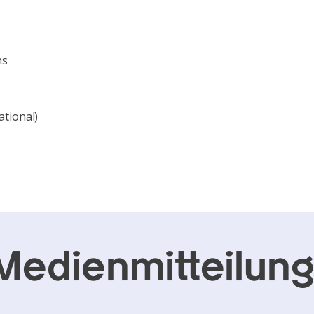
ns
ational)
Medienmitteilun