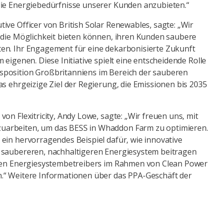
die Energiebedürfnisse unserer Kunden anzubieten.“
ive Officer von British Solar Renewables, sagte: „Wir
 die Möglichkeit bieten können, ihren Kunden saubere
en. Ihr Engagement für eine dekarbonisierte Zukunft
 eigenen. Diese Initiative spielt eine entscheidende Rolle
position Großbritanniens im Bereich der sauberen
as ehrgeizige Ziel der Regierung, die Emissionen bis 2035
on Flexitricity, Andy Lowe, sagte: „Wir freuen uns, mit
arbeiten, um das BESS in Whaddon Farm zu optimieren.
ein hervorragendes Beispiel dafür, wie innovative
 saubereren, nachhaltigeren Energiesystem beitragen
alen Energiesystembetreibers im Rahmen von Clean Power
.“ Weitere Informationen über das PPA-Geschäft der