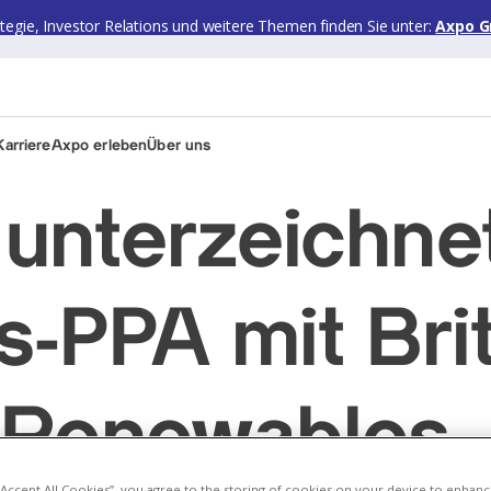
ategie, Investor Relations und weitere Themen finden Sie unter:
Axpo G
arriere
Axpo erleben
Über uns
unterzeichnet
s-PPA mit Brit
 Renewables
 “Accept All Cookies”, you agree to the storing of cookies on your device to enhanc