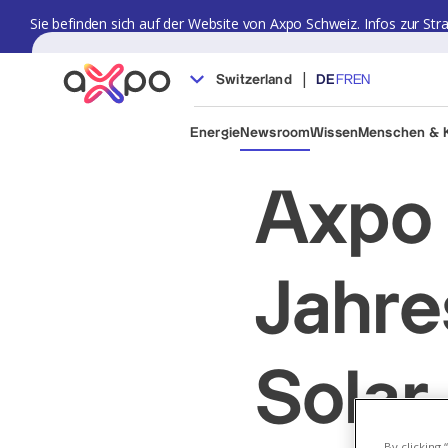
Sie befinden sich auf der Website von Axpo Schweiz. Infos zur Str
|
Switzerland
DE
FR
EN
Energie
Newsroom
Wissen
Menschen & K
Axpo 
Jahre
Solar
By clicking