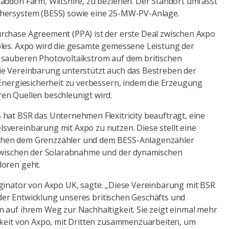
addon Farm, Wiltshire, zu beziehen. Der Standort umfasst
hersystem (BESS) sowie eine 25-MW-PV-Anlage.
rchase Agreement (PPA) ist der erste Deal zwischen Axpo
bles. Axpo wird die gesamte gemessene Leistung der
 sauberen Photovoltaikstrom auf dem britischen
ie Vereinbarung unterstützt auch das Bestreben der
 Energiesicherheit zu verbessern, indem die Erzeugung
en Quellen beschleunigt wird.
hat BSR das Unternehmen Flexitricity beauftragt, eine
vereinbarung mit Axpo zu nutzen. Diese stellt eine
hen dem Grenzzähler und dem BESS-Anlagenzähler
 zwischen der Solarabnahme und der dynamischen
loren geht.
ginator von Axpo UK, sagte: „Diese Vereinbarung mit BSR
in der Entwicklung unseres britischen Geschäfts und
 auf ihrem Weg zur Nachhaltigkeit. Sie zeigt einmal mehr
gkeit von Axpo, mit Dritten zusammenzuarbeiten, um