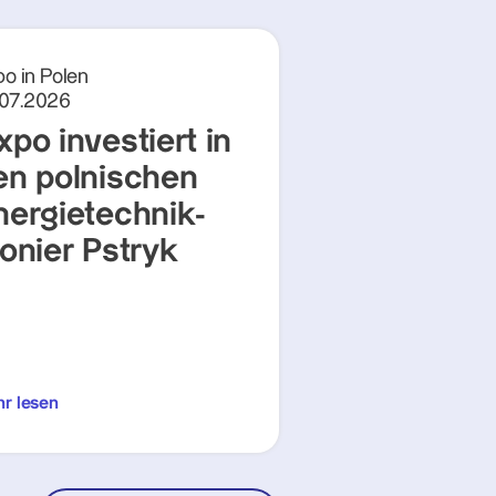
o in Polen
.07.2026
xpo investiert in
en polnischen
nergietechnik-
ionier Pstryk
r lesen