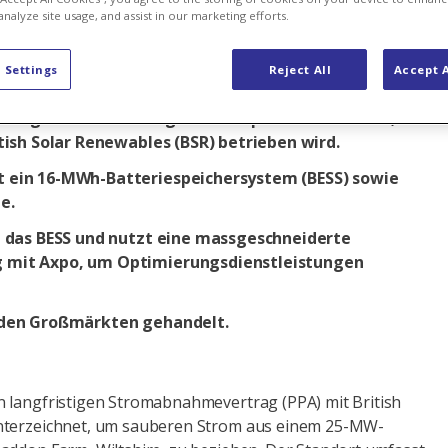
analyze site usage, and assist in our marketing efforts.
e Energien
PPA
Solarenergie
Westeuropa
 Settings
Reject All
Accept A
t die gesamte Leistung des Solarparks in Whaddon,
itish Solar Renewables (BSR) betrieben wird.
t ein 16-MWh-Batteriespeichersystem (BESS) sowie
e.
et das BESS und nutzt eine massgeschneiderte
 mit Axpo, um Optimierungsdienstleistungen
f den Großmärkten gehandelt.
 langfristigen Stromabnahmevertrag (PPA) mit British
nterzeichnet, um sauberen Strom aus einem 25-MW-