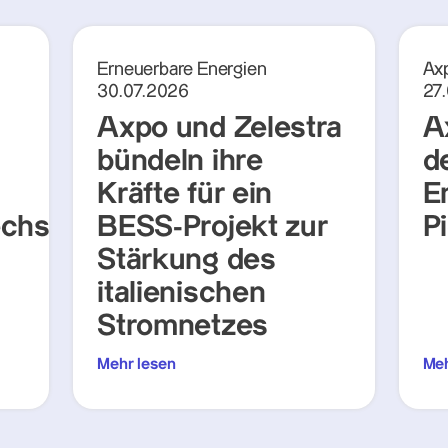
Erneuerbare Energien
Axp
30.07.2026
27
Axpo und Zelestra
A
bündeln ihre
d
Kräfte für ein
E
chsel
BESS-Projekt zur
P
Stärkung des
italienischen
Stromnetzes
Mehr lesen
Meh