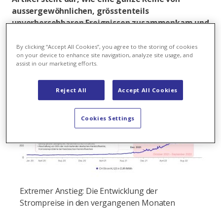
aussergewöhnlichen, grösstenteils
unvorhersehbaren Ereignissen zusammenkam und
beispiellose Preisschwankungen an den
Energiemärkten verursachte.
By clicking “Accept All Cookies”, you agree to the storing of cookies
on your device to enhance site navigation, analyze site usage, and
assist in our marketing efforts.
Reject All
Accept All Cookies
Cookies Settings
Extremer Anstieg: Die Entwicklung der
Strompreise in den vergangenen Monaten