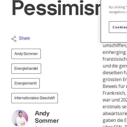
Pessimismus
By clicking
navigation, 
Cookies
Die europäi
Share
umschiffen,
einherging.
Andy Sommer
französisc
und die ge
Energiehandel
dieselben f
grössten En
Energiemarkt
Beweis für
Frankreich,
Internationales Geschäft
war und 20
erstmals se
abwärtsori
Andy
gaben die E
Sommer