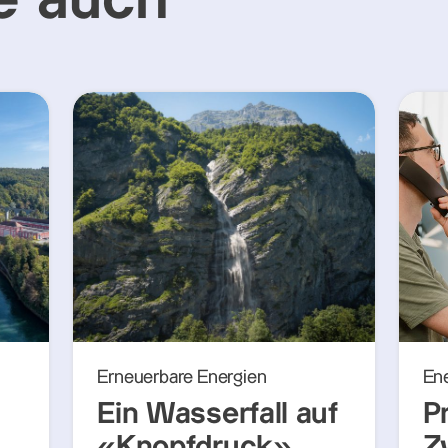
e auch
Erneuerbare Energien
En
Ein Wasserfall auf
P
«Knopfdruck»
Z