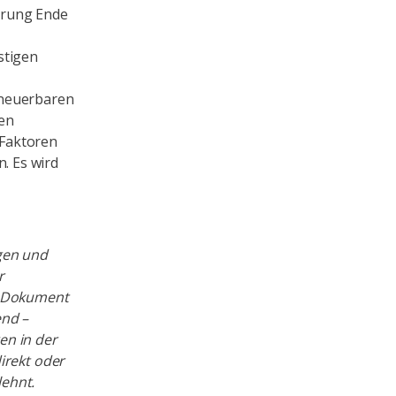
arung Ende
stigen
rneuerbaren
ten
 Faktoren
. Es wird
gen und
r
m Dokument
end –
en in der
irekt oder
lehnt.