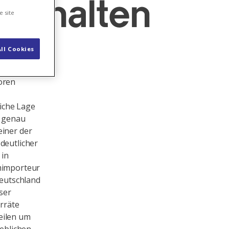
 anhalten
e site
ll Cookies
u
oren
iche Lage
s genau
einer der
deutlicher
 in
omimporteur
eutschland
ser
rräte
eilen um