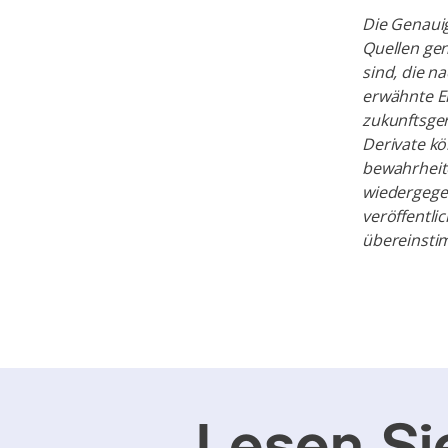
Die Genauig
Quellen gen
sind, die n
erwähnte E
zukunftsge
Derivate k
bewahrheite
wiedergege
veröffentli
übereinsti