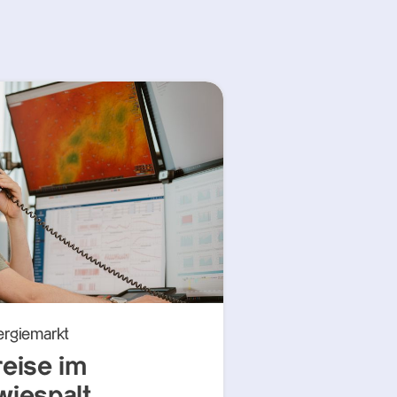
ergiemarkt
reise im
wiespalt