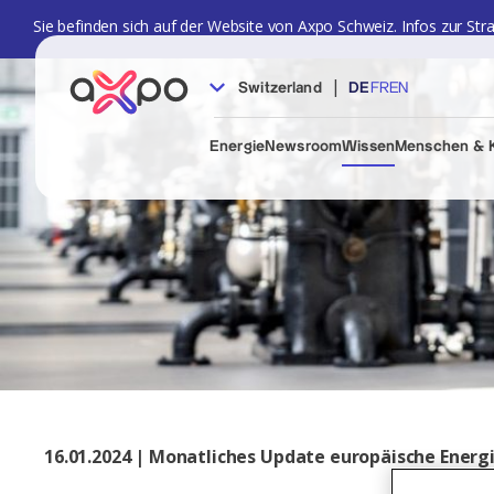
Sie befinden sich auf der Website von Axpo Schweiz. Infos zur Str
|
Switzerland
DE
FR
EN
Energie
Newsroom
Wissen
Menschen & K
16.01.2024 | Monatliches Update europäische Energ