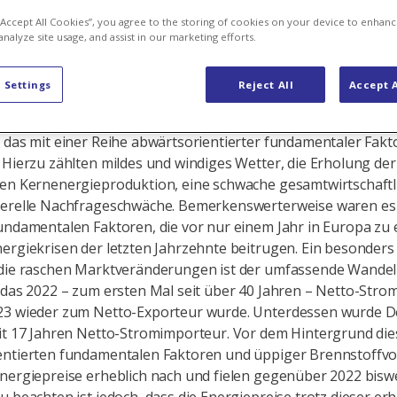
 dürfte 2024
 “Accept All Cookies”, you agree to the storing of cookies on your device to enhanc
analyze site usage, and assist in our marketing efforts.
 Settings
Reject All
Accept A
schen Energiemärkte hatten Ende 2023 ein fragiles Umfeld z
 das mit einer Reihe abwärtsorientierter fundamentaler Fakt
 Hierzu zählten mildes und windiges Wetter, die Erholung der
hen Kernenergieproduktion, eine schwache gesamtwirtschaftl
nerelle Nachfrageschwäche. Bemerkenswerterweise waren e
undamentalen Faktoren, die vor nur einem Jahr in Europa zu 
ergiekrisen der letzten Jahrzehnte beitrugen. Ein besonders 
 die raschen Marktveränderungen ist der umfassende Wandel
 das 2022 – zum ersten Mal seit über 40 Jahren – Netto-Str
23 wieder zum Netto-Exporteur wurde. Unterdessen wurde D
it 17 Jahren Netto-Stromimporteur. Vor dem Hintergrund die
entierten fundamentalen Faktoren und üppiger Brennstoffvo
nergiepreise erheblich nach und fielen gegenüber 2022 bisw