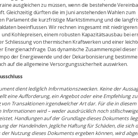
kraine ausgleichen zu müssen, wenn die bestehende Vereinb
ft. Gleichzeitig dürften die im Juni anstehenden Wahlen zum
n Parlament die kurzfristige Marktstimmung und die langfri
ldaten beeinflussen. Wir rechnen insgesamt mit niedrigeren
- und Kohlepreisen, einem robusten Kapazitätsausbau bei e
er Schliessung von thermischen Kraftwerken und einer leich
er Energienachfrage. Das dynamische Zusammenspiel dieser
empo der Energiewende und der Dekarbonisierung bestimmen
uch auf die allgemeine Versorgungssicherheit auswirken.
usschluss
ument dient lediglich Informationszwecken. Keine der Aussa
ellt eine Aufforderung, ein Angebot oder eine Empfehlung zu
 von Transaktionen irgendwelcher Art dar. Für die in diese
 Informationen wird – weder ausdrücklich noch stillschweig
istet. Handlungen auf der Grundlage dieses Dokuments lieg
ng der Handelnden. Jegliche Haftung für Schäden, die sich d
us der Nutzung dieses Dokuments ergeben können, wird abge