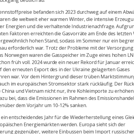
ückgang deutlich ab.
ennstoffpreise befanden sich 2023 durchweg auf einem Abwä
ren die weltweit eher warmen Winter, die intensive Erzeug
r Energien und die verhaltende Industrienachfrage. Aufgru
ten Faktoren erreichten die Gasvorräte am Ende des letzten
ergewöhnlich hohen Stand, sodass im Sommer nur ein begre
au erforderlich war. Trotz der Probleme mit der Versorgung
aus Norwegen waren die Gasspeicher im Zuge eines hohen L
hon früh voll. 2024 wurde ein neuer Rekord für Januar erreic
uf den erneuten Export des in der Ukraine gelagerten Gases
hren war. Vor dem Hintergrund dieser trüben Marktstimmun
auch im europäischen Stromsektor stark rückläufig. Der Rü
 China und Vietnam nicht nur, ihre Kohleimporte zu erhöhen
dazu bei, dass die Emissionen im Rahmen des Emissionshande
enüber dem Vorjahr um 10-12% sanken.
 ein entscheidendes Jahr für die Wiederherstellung eines Gle
opäischen Energiemärkten werden. Europa sieht sich der
erung gegenüber, weitere Einbussen beim Import russische