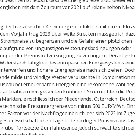
u beachten ist jedoch, dass die Energiepreise trotz dieser er
erglichen mit dem Zeitraum vor 2021 auf relativ hohen Nive
ng der französischen Kernenergieproduktion mit einem Plus
em Vorjahr trug 2023 über weite Strecken massgeblich dazu
 Strompreise zu begrenzen und die Gefahr einer plötzlichen
 aufgrund von ungünstigen Witterungsbedingungen oder
ungen der Brennstoffversorgung zu verringern. Derartige E
 Widerstandsfähigkeit des europäischen Energiesystems ein
unterwerfen und höhere Energiepreise nach sich ziehen. Doc
ende milde und windige Wetter verursachte in Kombination m
ausbau bei erneuerbaren Energien eine rekordhohe Zahl neg
 auf nahezu dem gesamten Kontinent. So erreichten die Prei
Märkten, einschliesslich der Niederlande, Österreich, Deuts
ie technische Preisuntergrenze von minus 500 EUR/MWh. Ein 
er Faktor war der Nachfrageeinbruch, der sich 2023 im Zuge
esamtwirtschaftlichen Lage trotz niedriger Preisniveaus fas
r über fortsetzte. Zum Jahresende jedoch schwächte sich de