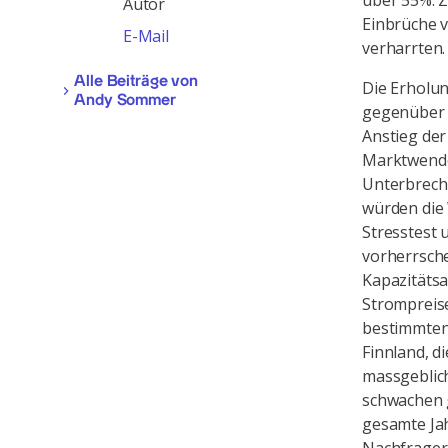
über 55%. Z
Autor
Einbrüche v
E-Mail
verharrten.
Alle Beiträge von
Die Erholu
Andy Sommer
gegenüber d
Anstieg der
Marktwende
Unterbrech
würden die
Stresstest 
vorherrsch
Kapazitäts
Strompreise
bestimmten 
Finnland, d
massgeblich
schwachen g
gesamte Jah