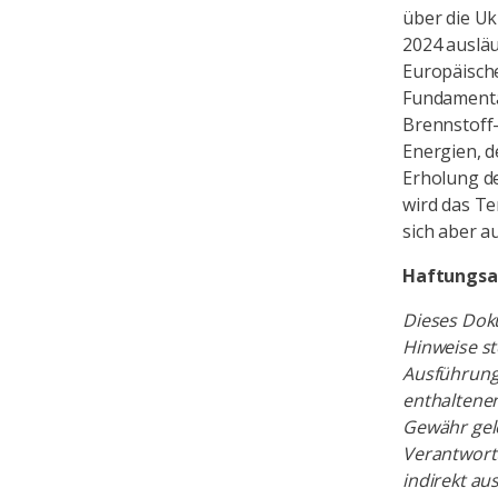
über die U
2024 ausläu
Europäische
Fundamenta
Brennstoff
Energien, d
Erholung d
wird das T
sich aber a
Haftungsa
Dieses Dok
Hinweise st
Ausführung
enthaltenen
Gewähr gele
Verantwortu
indirekt a