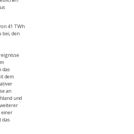
heblichen
aus
 von 41 TWh
 bei, den
reignisse
em
h das
it dem
ativer
se an
chland und
weiterer
 einer
t das
r