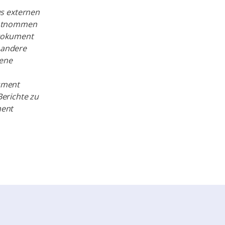
us externen
 entnommen
 Dokument
 andere
dene
kument
erichte zu
ment