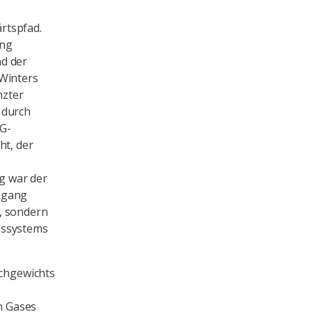
rtspfad.
ung
nd der
 Winters
nzter
 durch
NG-
ht, der
g war der
ckgang
, sondern
lssystems
ichgewichts
n Gases