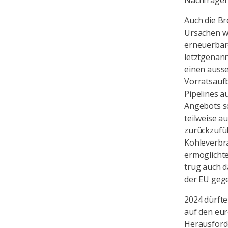
Nachfrager
Auch die Br
Ursachen wa
erneuerbare
letztgenann
einen auss
Vorratsaufb
Pipelines 
Angebots sc
teilweise a
zurückzufü
Kohleverbr
ermöglichte
trug auch 
der EU geg
2024 dürfte
auf den eur
Herausford