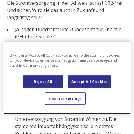
Die Stromversorgung in der Schweiz ist fast C02-frei
und sicher. Wird sie das auch in Zukunft und
langfristig sein?
Ja, sagen Bundesrat und Bundesamt für Energie
(BFE). Ihre Studie ("
Modellierung der System Adequacy in der
Schweiz
By clicking “Accept All Cookies”, you agree to the storing of cookies
") zeige, dass die Versorgungssicherheit der
on your device to enhance site navigation, analyze site usage, and
Schweiz bis 2035 als unkritisch einzustufen ist,
assist in our marketing efforts.
solange die Schweiz mit ihren Stromnachbarn in
Europa verbunden sei.
Reject All
Accept All Cookies
Achtung, sagt die Eidgenössische
Elektrizitätskommission (Elcom). Ihr nicht für
Cookies Settings
Alarmismus bekannte Präsident Carlo Schmid
warnt, die Schweiz laufe auf eine zunehmende
Unterversorgung von Strom im Winter zu. Die
steigende Importabhängigkeit sei ein echtes
Problem. Letztmals konnte die Schweiz in Winter