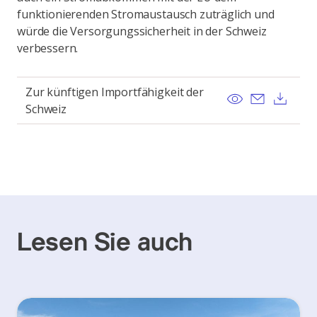
funktionierenden Stromaustausch zuträglich und
würde die Versorgungssicherheit in der Schweiz
verbessern.
Zur künftigen Importfähigkeit der
View
Send ema
Dow
Schweiz
Lesen Sie auch