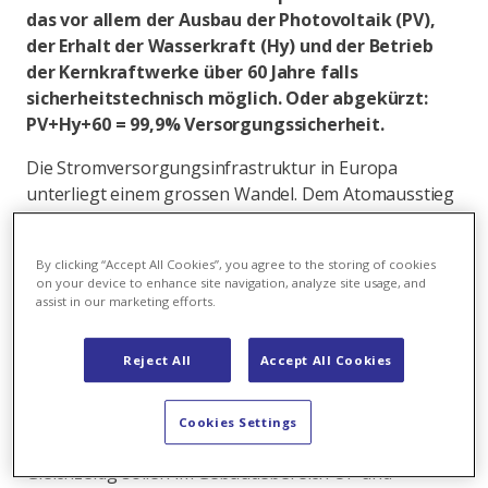
das vor allem der Ausbau der Photovoltaik (PV),
der Erhalt der Wasserkraft (Hy) und der Betrieb
der Kernkraftwerke über 60 Jahre falls
sicherheitstechnisch möglich. Oder abgekürzt:
PV+Hy+60 = 99,9% Versorgungssicherheit.
Die Stromversorgungsinfrastruktur in Europa
unterliegt einem grossen Wandel. Dem Atomausstieg
in Deutschland im Jahr 2022 folgt schrittweise der
Kohleausstieg bis 2038. In Frankreich plant Präsident
By clicking “Accept All Cookies”, you agree to the storing of cookies
Macron, den Anteil der Kernkraft bis 2035 auf 50
on your device to enhance site navigation, analyze site usage, and
Prozent zu reduzieren. Damit wird viel gesicherte
assist in our marketing efforts.
Leistung über die nächsten Jahre vom Markt gehen.
Zwar kommen grosse Mengen an neuen Wind- und
Reject All
Accept All Cookies
Photovoltaikkapazitäten ans Netz, doch die
Stromproduktion aus Wind und Sonne ist stark
Cookies Settings
wetterabhängig.
Gleichzeitig sollen im Gebäudebereich Öl- und