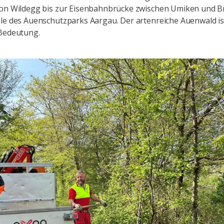
von Wildegg bis zur Eisenbahnbrücke zwischen Umiken und 
le des Auenschutzparks Aargau. Der artenreiche Auenwald is
 Bedeutung.