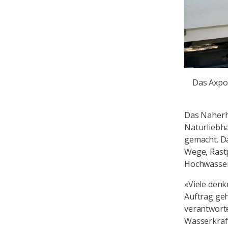
Das Axpo 
Das Naherho
Naturliebha
gemacht. Da
Wege, Rast
Hochwasser
«Viele denk
Auftrag geh
verantwort
Wasserkraft