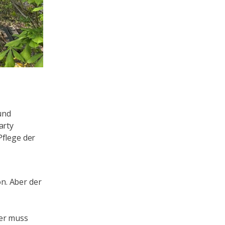
und
arty
Pflege der
n. Aber der
ter muss