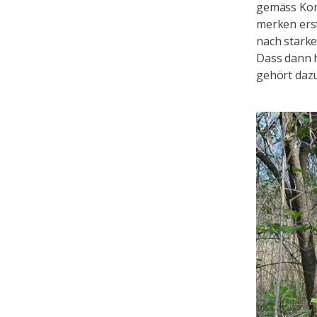
gemäss Konz
merken erst
nach stark
Dass dann h
gehört dazu