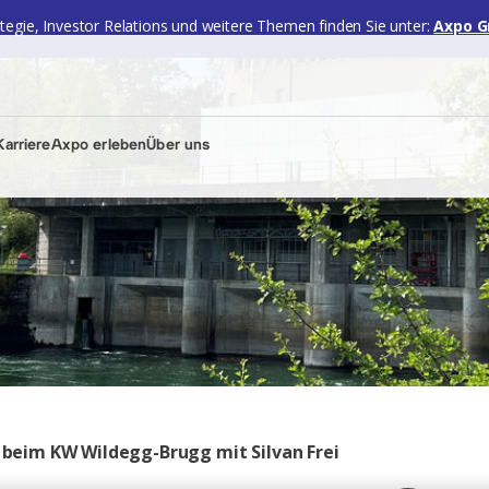
ategie, Investor Relations und weitere Themen finden Sie unter:
Axpo G
arriere
Axpo erleben
Über uns
s beim KW Wildegg-Brugg mit Silvan Frei