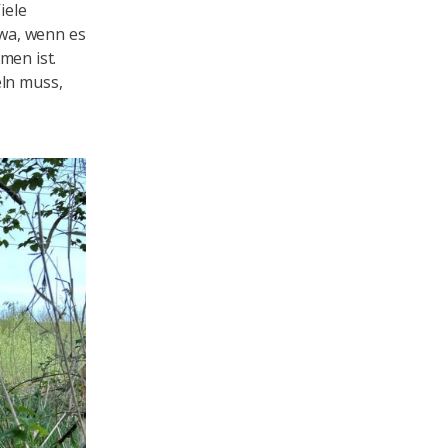
iele
twa, wenn es
en ist.
eln muss,