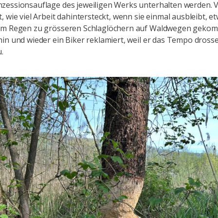
essionsauflage des jeweiligen Werks unterhalten werden. V
, wie viel Arbeit dahintersteckt, wenn sie einmal ausbleibt, e
em Regen zu grösseren Schlaglöchern auf Waldwegen gekomm
in und wieder ein Biker reklamiert, weil er das Tempo dross
.