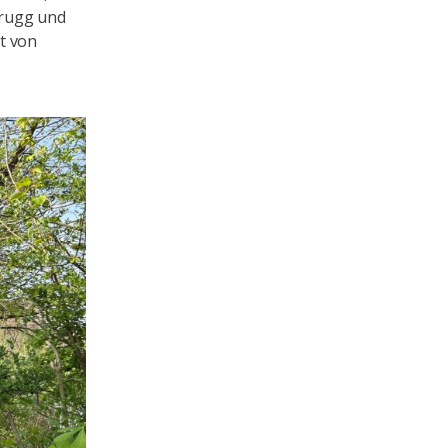
Brugg und
t von