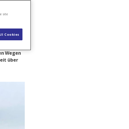
rom
e site
ll Cookies
g, in den
eren Wegen
eit über