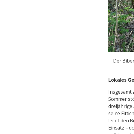
Der Biber
Lokales Ge
Insgesamt z
Sommer stös
dreijährige
seine Fitt
leitet den 
Einsatz – d