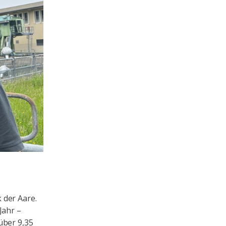
 der Aare.
Jahr –
über 9,35