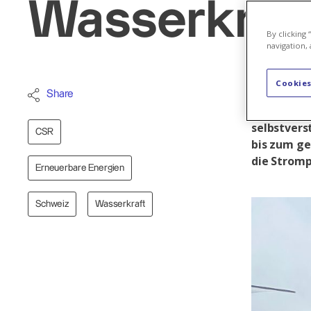
Wasserkraft
By clicking
navigation, 
Cookies
Wenn Silva
Share
Pickup stei
selbstvers
CSR
bis zum ge
die Stromp
Erneuerbare Energien
Schweiz
Wasserkraft