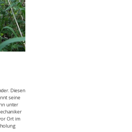
nder. Diesen
nnt seine
ihn unter
mechaniker
vor Ort im
rholung