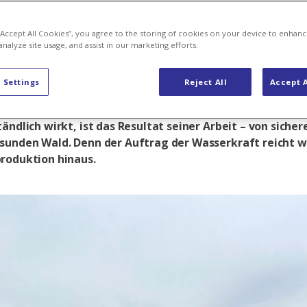
: Mehr als St
 “Accept All Cookies”, you agree to the storing of cookies on your device to enhanc
analyze site usage, and assist in our marketing efforts.
 Settings
Reject All
Accept A
n Frei, Leiter Infrastruktur des Kraftwerks Wildegg-Brug
gt, beginnt der Alltag abseits der Turbinen. Vieles, was
tändlich wirkt, ist das Resultat seiner Arbeit – von sich
sunden Wald. Denn der Auftrag der Wasserkraft reicht w
roduktion hinaus.