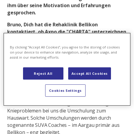
ihm über seine Motivation und Erfahrungen
gesprochen.
Bruno, Dich hat die Rehaklinik Bellikon
kontaktiert, ob Axpo die "CHARTA" unterzeichnen
wolle, ein Bekenntnis zur Chancengleichheit für
Menschen mit Behinderung. Wieso wenden sie sich
By clicking “Accept All Cookies”, you agree to the storing of cookies
ausgerechnet an Dich?
on your device to enhance site navigation, analyze site usage, and
assist in our marketing efforts.
Das hat seinen Ursprung vor einigen Jahren, als ein
Mitarbeiter des KKB einen schweren Bike-Unfall hatte.
Reject All
Accept All Cookies
Weil er seinen Beruf nicht mehr ausüben konnte, hat
er bei mir die Umschulung zum
Instandhaltungsfachmann gemacht. Nur wenige Zeit
Cookies Settings
später ist ein ähnlicher Fall hinzugekommen. Ein
Mitarbeiter aus dem Leitungsbau machte wegen
Knieproblemen bei uns die Umschulung zum
Hauswart. Solche Umschulungen werden durch
sogenannte SUVA Coaches – im Aargau primär aus
Bellikon – eng begleitet.