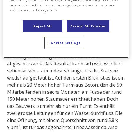
By clicking “Accept All Cookies”, you agree to the storing of cookies
on your device to enhance site navigation, analyze site usage, and
assist in our marketing efforts.
Diesen Winter wird Erich Schmid nicht so schnell
Reject All
Accept All Cookies
vergessen. Als Axpo Projektleiter der Teilsanierung an
der Stauanlage Gigerwald liefen bei ihm alle Fäden
zusammen. Jetzt, Anfang April, kann er erleichtert
Cookies Settings
sagen: «Wir haben die Hauptarbeiten planmässig,
vorzeitig und ohne grössere Zwischenfälle
abgeschlossen». Das Resultat kann sich wortwörtlich
sehen lassen – zumindest so lange, bis der Stausee
wieder aufgestaut ist. Auf den ersten Blick ist es ist ein
mehr als 20 Meter hoher Turm aus Beton, den die 50
Mitarbeitenden in sechs Monaten am Fusse der rund
150 Meter hohen Staumauer errichtet haben. Doch
das Bauwerk ist mehr als nur ein Turm: Es enthält
zwei grosse Leitungen für den Wasserdurchfluss. Die
eine Öffnung, mit einem Querschnitt von rund 5.8 x
2
9.0 m
, ist für das sogenannte Triebwasser da. Also