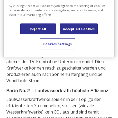
rund um die Uhr Strom. Bandenergie ist konstant
By clicking “Accept All Cookies”, you agree to the storing of cookies
produzierter Strom, der den Grundbedarf an
on your device to enhance site navigation, analyze site usage, and
Elektrizität deckt. In der Schweiz stellen
assist in our marketing efforts.
Laufwasserkraftwerke sowie die Kernenergie diese
wichtige Grundabdeckung sicher.
Reject All
Accept All Cookies
Spitzenenergie ist die Strommenge, die über den
Grundbedarf hinaus produziert wird. Flexible
Cookies Settings
Speicher- und Pumpspeicherwerke stellen sicher, dass
die Frisur am Morgen sitzt, der Kaffee heiss ist und
abends der TV-Krimi ohne Unterbruch endet. Diese
Kraftwerke können rasch zugeschaltet werden und
produzieren auch nach Sonnenuntergang und bei
Windflaute Strom.
Basic No. 2
–
Laufwasserkraft: höchste Effizienz
Laufwasserkraftwerke spielen in der Topliga der
effizientesten Stromquellen, stossen (wie alle
Wasserkraftwerke) kein CO
aus und sind damit
2