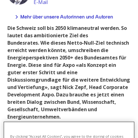
E-Mail
Mehr über unsere Autorinnen und Autoren
Die Schweiz soll bis 2050 klimaneutral werden. So
lautet das ambitionierte Ziel des
Bundesrates. Wie dieses Netto-Null-Ziel technisch
erreicht werden könnte, umschreiben die
Energieperspektiven 2050+ des Bundesamtes für
Energie. Diese sind für Axpo «als Konzept ein
guter erster Schritt und eine
Diskussionsgrundlage für die weitere Entwicklung
und Vertiefung», sagt Nick Zepf, Head Corporate
Development Axpo. Dazu brauche es jetzt einen
breiten Dialog zwischen Bund, Wissenschaft,
Gesellschaft, Umweltverbänden und
Energieunternehmen.
Der Klimawandel ist derzeit die zentrale
Herausforderung der Menschheit. Deshalb braucht es
By clicking “Accept All Cookies”, you agree to the storing of cookies