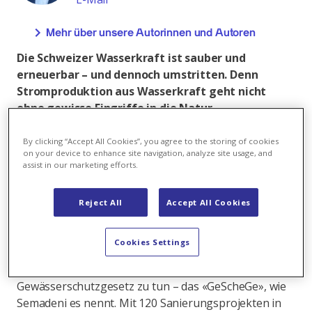
Mehr über unsere Autorinnen und Autoren
Die Schweizer Wasserkraft ist sauber und
erneuerbar – und dennoch umstritten. Denn
Stromproduktion aus Wasserkraft geht nicht
ohne gewisse Eingriffe in die Natur.
Umweltingenieurin Nadia Semadeni sorgt mit
ihrem Team dafür, dass die Eingriffe im
By clicking “Accept All Cookies”, you agree to the storing of cookies
on your device to enhance site navigation, analyze site usage, and
gesetzlich gesteckten Rahmen sind.
assist in our marketing efforts.
«Wir sind das Umweltgewissen der Wasserkraft von
Axpo», bringt es Nadia Semadeni auf den Punkt.
Reject All
Accept All Cookies
Zusammen mit dem Team
«Umwelt/Gewässerschutzgesetz» sorgt sie dafür, dass
Cookies Settings
die Wasserkraftwerke von Axpo die Umweltvorgaben
einhalten. Aktuell gibt vor allem das
Gewässerschutzgesetz zu tun – das «GeScheGe», wie
Semadeni es nennt. Mit 120 Sanierungsprojekten in