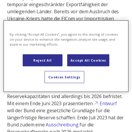
temporär eingeschränkter Exportfähigkeit der
umliegenden Länder. Bereits vor dem Ausbruch des
Ukraine-Kriegs hatte die ElCom vor Importrisiken
gewarnt und den Bau von Reservekraftwerken
empfohlen. Mit der angespannten Energiesituation im
By clicking “Accept All Cookies”, you agree to the storing of cookies
Jahr 2022 hat das Thema zusätzlich an Bedeutung
on your device to enhance site navigation, analyze site usage, and
assist in our marketing efforts.
und Geschwindigkeit gewonnen. So hat der Bund auf
Basis einer Verordnung bereits für den Winter
2022/2023 die sog. Winterreserve etabliert, bestehend
Reject All
Accept All Cookies
aus der Wasserkraftreserve, drei Reservekraftwerken
(Birr 250 MW, Cornaux 36 MW, Montey 50 MW) und
Cookies Settings
über sog. Pooler aggregierte Notstromgruppen. Die
Verordnung und die Verträge mit den
Reservekapazitäten sind allerdings bis 2026 befristet.
Mit einem Ende Juni 2023 präsentierten
Entwurf
will der Bund eine gesetzliche Grundlage für die
längerfristige Reserve schaffen. Ende Juli 2023 hat der
Bund zudem eine
Ausschreibung
für die
Reservekraftwerke nach 2026 gestartet.