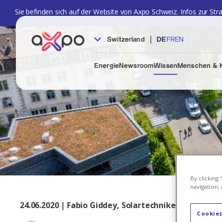
Sie befinden sich auf der Website von Axpo Schweiz. Infos zur Str
|
Switzerland
DE
FR
EN
Energie
Newsroom
Wissen
Menschen & K
By clicking
navigation, 
24.06.2020 | Fabio Giddey, Solartechniker von CKW
Cookies