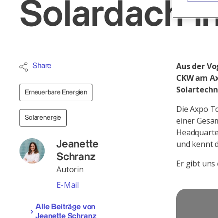
Solardach i
Aus der Vo
Share
CKW am Axp
Solartechn
Erneuerbare Energien
Die Axpo To
Solarenergie
einer Gesam
Headquarter
und kennt d
Jeanette
Schranz
Er gibt uns 
Autorin
E-Mail
Alle Beiträge von
Jeanette Schranz