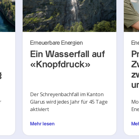
Erneuerbare Energien
En
Ein Wasserfall auf
P
«Knopfdruck»
Z
g
z
u
Der Schreyenbachfall im Kanton
r
Glarus wird jedes Jahr für 45 Tage
Mon
aktiviert
Ene
Mehr lesen
Meh