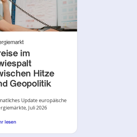
ergiemarkt
reise im
wiespalt
wischen Hitze
nd Geopolitik
atliches Update europäische
rgiemärkte, Juli 2026
r lesen