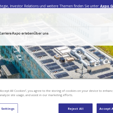
ategie, Investor Relations und weitere Themen finden Sie unter:
Axpo G
arriere
Axpo erleben
Über uns
 “Accept All Cookies”, you agree to the storing of cookies on your device to enhanc
analyze site usage, and assist in our marketing efforts.
, über die Solaranlage am Campus Baden
 Settings
Reject All
Accept A