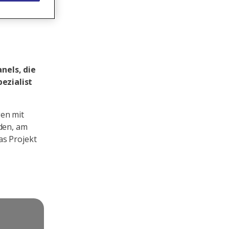
nels, die
ezialist
gen mit
aden, am
as Projekt